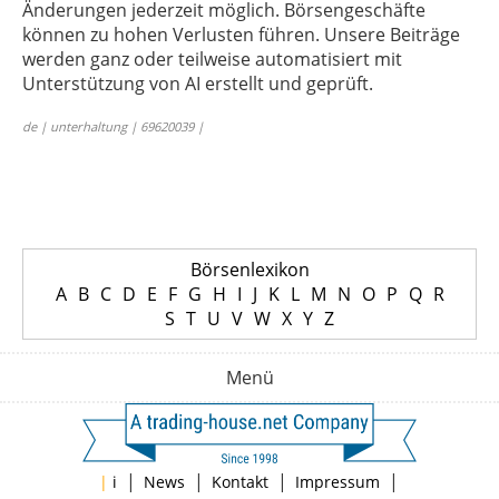
Änderungen jederzeit möglich. Börsengeschäfte
können zu hohen Verlusten führen. Unsere Beiträge
werden ganz oder teilweise automatisiert mit
Unterstützung von AI erstellt und geprüft.
de | unterhaltung | 69620039 |
Börsenlexikon
A
B
C
D
E
F
G
H
I
J
K
L
M
N
O
P
Q
R
S
T
U
V
W
X
Y
Z
Menü
|
|
|
|
|
i
News
Kontakt
Impressum