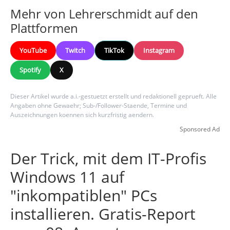
Mehr von Lehrerschmidt auf den
Plattformen
YouTube
Twitch
TikTok
Instagram
Spotify
X
Dieser Artikel wurde a.i.-gestuetzt erstellt und redaktionell geprueft. Alle
Angaben ohne Gewaehr; Sub-/Follower-Staende, Termine und
Auszeichnungen koennen sich kurzfristig aendern.
Sponsored Ad
Der Trick, mit dem IT-Profis
Windows 11 auf
"inkompatiblen" PCs
installieren. Gratis-Report