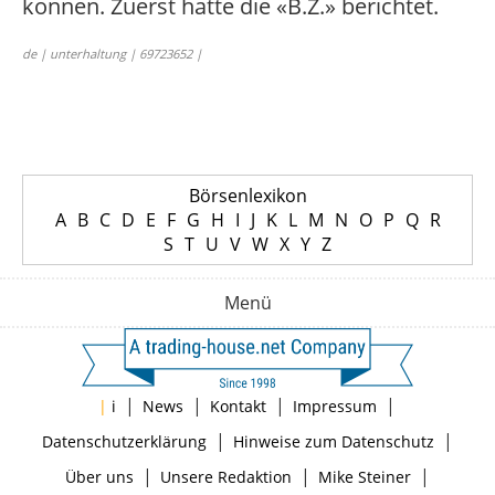
können. Zuerst hatte die «B.Z.» berichtet.
de | unterhaltung | 69723652 |
Börsenlexikon
A
B
C
D
E
F
G
H
I
J
K
L
M
N
O
P
Q
R
S
T
U
V
W
X
Y
Z
Menü
|
|
|
|
|
i
News
Kontakt
Impressum
|
|
Datenschutzerklärung
Hinweise zum Datenschutz
|
|
|
Über uns
Unsere Redaktion
Mike Steiner