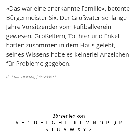
«Das war eine anerkannte Familie», betonte
Bürgermeister Six. Der Großvater sei lange
Jahre Vorsitzender vom Fußballverein
gewesen. Großeltern, Tochter und Enkel
hätten zusammen in dem Haus gelebt,
seines Wissens habe es keinerlei Anzeichen
für Probleme gegeben.
de | unterhaltung | 65283340 |
Börsenlexikon
A
B
C
D
E
F
G
H
I
J
K
L
M
N
O
P
Q
R
S
T
U
V
W
X
Y
Z