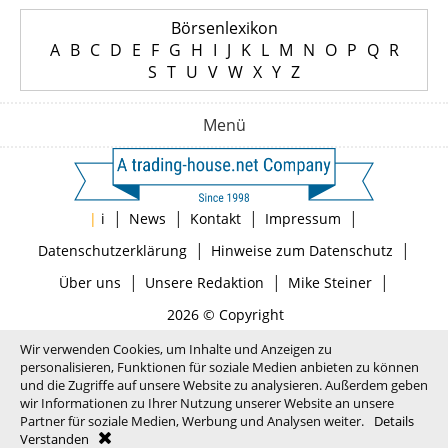
Börsenlexikon
A
B
C
D
E
F
G
H
I
J
K
L
M
N
O
P
Q
R
S
T
U
V
W
X
Y
Z
Menü
|
|
|
|
|
i
News
Kontakt
Impressum
|
|
Datenschutzerklärung
Hinweise zum Datenschutz
|
|
|
Über uns
Unsere Redaktion
Mike Steiner
2026 © Copyright
Wir verwenden Cookies, um Inhalte und Anzeigen zu
personalisieren, Funktionen für soziale Medien anbieten zu können
und die Zugriffe auf unsere Website zu analysieren. Außerdem geben
wir Informationen zu Ihrer Nutzung unserer Website an unsere
Partner für soziale Medien, Werbung und Analysen weiter.
Details
Verstanden