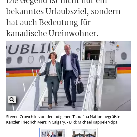
Die Gegend ist nicht nur ein
bekanntes Urlaubsziel, sondern
hat auch Bedeutung für
kanadische Ureinwohner.
Steven Crowchild von der indigenen Tsuut’ina Nation begrüßte
In 
Kanzler Friedrich Merz in Calgary. - Bild: Michael Kappeler/dpa
(Ar