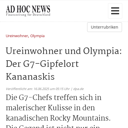
Unterrubriken
,
Ureinwohner
Olympia
Ureinwohner und Olympia:
Der G7-Gipfelort
Kananaskis
Veröffentlicht am: 16.06.2025 um 05:15 Uhr | dpa.de
Die G7-Chefs treffen sich in
malerischer Kulisse in den
kanadischen Rocky Mountains.