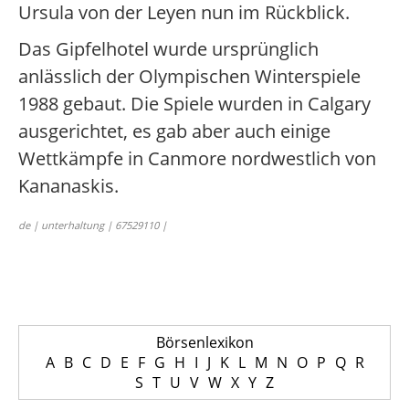
Ursula von der Leyen nun im Rückblick.
Das Gipfelhotel wurde ursprünglich
anlässlich der Olympischen Winterspiele
1988 gebaut. Die Spiele wurden in Calgary
ausgerichtet, es gab aber auch einige
Wettkämpfe in Canmore nordwestlich von
Kananaskis.
de | unterhaltung | 67529110 |
Börsenlexikon
A
B
C
D
E
F
G
H
I
J
K
L
M
N
O
P
Q
R
S
T
U
V
W
X
Y
Z