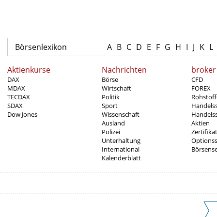
Börsenlexikon
A
B
C
D
E
F
G
H
I
J
K
L
Aktienkurse
Nachrichten
broker
DAX
Börse
CFD
MDAX
Wirtschaft
FOREX
TECDAX
Politik
Rohstoff
SDAX
Sport
Handels
Dow Jones
Wissenschaft
Handelss
Ausland
Aktien
Polizei
Zertifika
Unterhaltung
Options
International
Börsens
Kalenderblatt