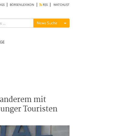
OGS
BÖRSENLEXIKON
RSS
WATCHLIST
Menü ein-/ausblenden
News Suche
GE
 anderem mit
junger Touristen