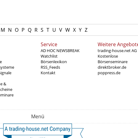
M
N
O
P
Q
R
S
T
U
V
W
X
Y
Z
Service
Weitere Angebot
AD HOC NEWSBREAK
trading-house.net AG
Watchlist
Kostenlose
e
Börsenlexikon
Börsenseminare
systeme
RSS_Feeds
direktbroker.de
ignale
Kontakt
poppress.de
te &
scheine
eminare
Menü