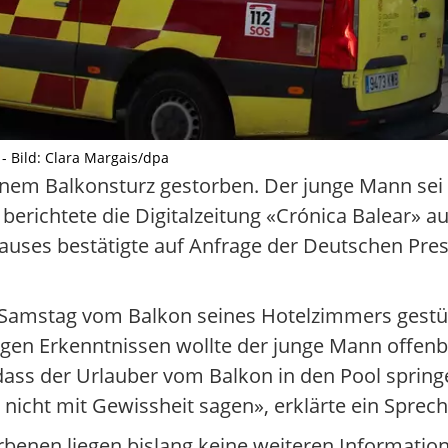
- Bild: Clara Margais/dpa
 einem Balkonsturz gestorben. Der junge Mann se
berichtete die Digitalzeitung «Crónica Balear» a
hauses bestätigte auf Anfrage der Deutschen Pre
f Samstag vom Balkon seines Hotelzimmers gestür
igen Erkenntnissen wollte der junge Mann offen
dass der Urlauber vom Balkon in den Pool springe
nicht mit Gewissheit sagen», erklärte ein Spreche
orbenen liegen bislang keine weiteren Informatio