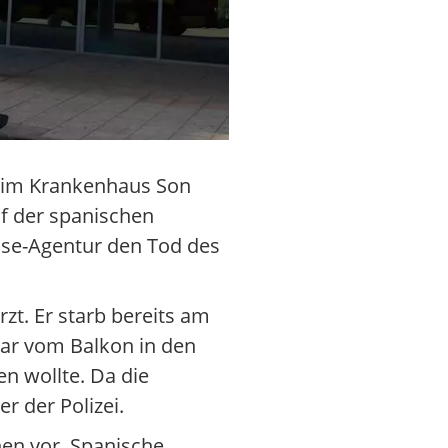
i im Krankenhaus Son
uf der spanischen
sse-Agentur den Tod des
zt. Er starb bereits am
bar vom Balkon in den
n wollte. Da die
r der Polizei.
nen vor. Spanische