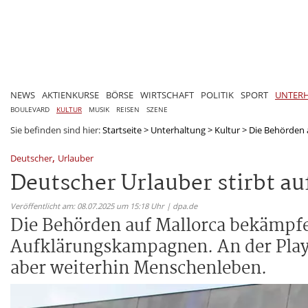
NEWS
AKTIENKURSE
BÖRSE
WIRTSCHAFT
POLITIK
SPORT
UNTER
BOULEVARD
KULTUR
MUSIK
REISEN
SZENE
Sie befinden sind hier:
Startseite
>
Unterhaltung
>
Kultur
>
Die Behörden 
,
Deutscher
Urlauber
Deutscher Urlauber stirbt au
Veröffentlicht am: 08.07.2025 um 15:18 Uhr | dpa.de
Die Behörden auf Mallorca bekämpf
Aufklärungskampagnen. An der Playa 
aber weiterhin Menschenleben.