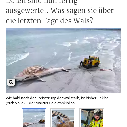
Daten sind nun fertig
ausgewertet. Was sagen sie über
die letzten Tage des Wals?
Wie bald nach der Freisetzung der Wal starb, ist bisher unklar.
Auf
(Archivbild) - Bild: Marcus Golejewski/dpa
obd