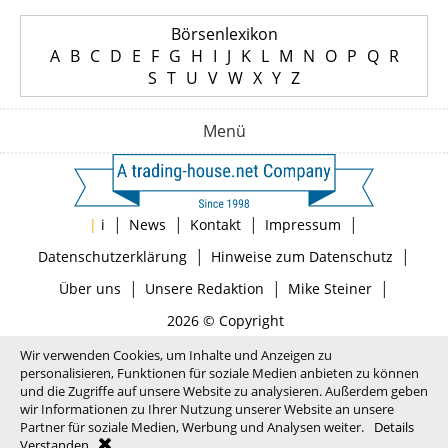
Börsenlexikon
A
B
C
D
E
F
G
H
I
J
K
L
M
N
O
P
Q
R
S
T
U
V
W
X
Y
Z
Menü
|
|
|
|
|
i
News
Kontakt
Impressum
|
|
Datenschutzerklärung
Hinweise zum Datenschutz
|
|
|
Über uns
Unsere Redaktion
Mike Steiner
2026 © Copyright
Wir verwenden Cookies, um Inhalte und Anzeigen zu
personalisieren, Funktionen für soziale Medien anbieten zu können
und die Zugriffe auf unsere Website zu analysieren. Außerdem geben
wir Informationen zu Ihrer Nutzung unserer Website an unsere
Partner für soziale Medien, Werbung und Analysen weiter.
Details
Verstanden