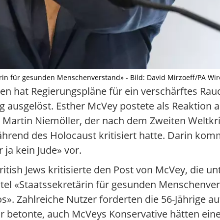
ärin für gesunden Menschenverstand» - Bild: David Mirzoeff/PA Wi
en hat Regierungspläne für ein verschärftes Rau
ausgelöst. Esther McVey postete als Reaktion a
artin Niemöller, der nach dem Zweiten Weltkrie
hrend des Holocaust kritisiert hatte. Darin komm
 ja kein Jude» vor.
ritish Jews kritisierte den Post von McVey, die 
Titel «Staatssekretärin für gesunden Menschenver
Zahlreiche Nutzer forderten die 56-Jährige auf,
r betonte, auch McVeys Konservative hätten eine