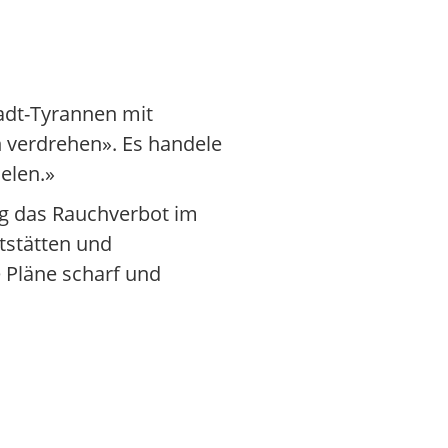
tadt-Tyrannen mit
h verdrehen». Es handele
elen.»
ng das Rauchverbot im
rtstätten und
 Pläne scharf und