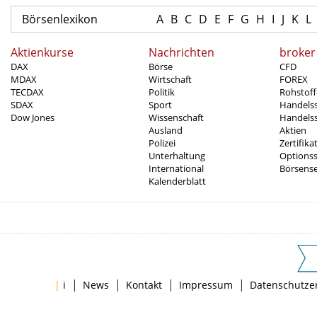
Börsenlexikon
A
B
C
D
E
F
G
H
I
J
K
L
Aktienkurse
Nachrichten
broker
DAX
Börse
CFD
MDAX
Wirtschaft
FOREX
TECDAX
Politik
Rohstoff
SDAX
Sport
Handels
Dow Jones
Wissenschaft
Handelss
Ausland
Aktien
Polizei
Zertifika
Unterhaltung
Options
International
Börsens
Kalenderblatt
|
|
|
|
|
i
News
Kontakt
Impressum
Datenschutze