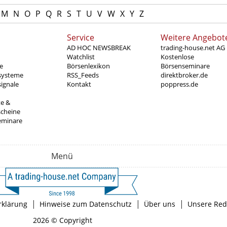
M
N
O
P
Q
R
S
T
U
V
W
X
Y
Z
Service
Weitere Angebot
AD HOC NEWSBREAK
trading-house.net AG
Watchlist
Kostenlose
e
Börsenlexikon
Börsenseminare
systeme
RSS_Feeds
direktbroker.de
ignale
Kontakt
poppress.de
te &
scheine
eminare
Menü
|
|
|
rklärung
Hinweise zum Datenschutz
Über uns
Unsere Red
2026 © Copyright