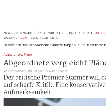
NEWS
AKTIENKURSE
BÖRSE
WIRTSCHAFT
POLITIK
SPORT
UNTER
BOULEVARD
KULTUR
MUSIK
REISEN
SZENE
Sie befinden sind hier:
Startseite
>
Unterhaltung
>
Kultur
>
Der britische 
,
Abgeordnete
Pläne
Abgeordnete vergleicht Plän
Veröffentlicht am: 30.08.2024 um 09:37 Uhr | dpa.de
Der britische Premier Starmer will 
auf scharfe Kritik. Eine konservativ
Aufmerksamkeit.