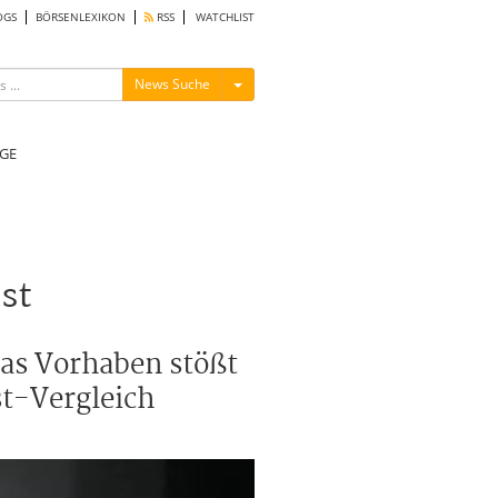
OGS
BÖRSENLEXIKON
RSS
WATCHLIST
Menü ein-/ausblenden
News Suche
GE
st
Das Vorhaben stößt
st-Vergleich