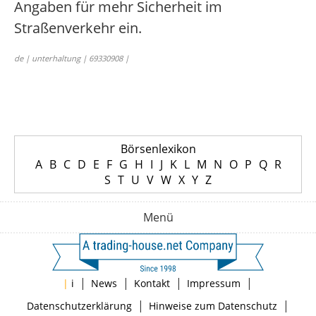
Angaben für mehr Sicherheit im
Straßenverkehr ein.
de | unterhaltung | 69330908 |
Börsenlexikon
A
B
C
D
E
F
G
H
I
J
K
L
M
N
O
P
Q
R
S
T
U
V
W
X
Y
Z
Menü
|
|
|
|
|
i
News
Kontakt
Impressum
|
|
Datenschutzerklärung
Hinweise zum Datenschutz