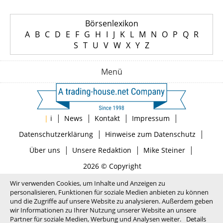
Börsenlexikon
A
B
C
D
E
F
G
H
I
J
K
L
M
N
O
P
Q
R
S
T
U
V
W
X
Y
Z
Menü
|
|
|
|
|
i
News
Kontakt
Impressum
|
|
Datenschutzerklärung
Hinweise zum Datenschutz
|
|
|
Über uns
Unsere Redaktion
Mike Steiner
2026 © Copyright
Wir verwenden Cookies, um Inhalte und Anzeigen zu
personalisieren, Funktionen für soziale Medien anbieten zu können
und die Zugriffe auf unsere Website zu analysieren. Außerdem geben
wir Informationen zu Ihrer Nutzung unserer Website an unsere
Partner für soziale Medien, Werbung und Analysen weiter.
Details