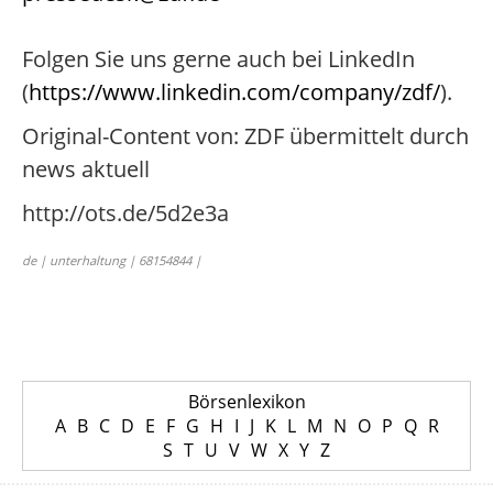
Folgen Sie uns gerne auch bei LinkedIn
(
https://www.linkedin.com/company/zdf/
).
Original-Content von: ZDF übermittelt durch
news aktuell
http://ots.de/5d2e3a
de | unterhaltung | 68154844 |
Börsenlexikon
A
B
C
D
E
F
G
H
I
J
K
L
M
N
O
P
Q
R
S
T
U
V
W
X
Y
Z