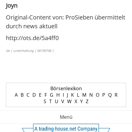
Joyn
Original-Content von: ProSieben übermittelt
durch news aktuell
http://ots.de/5a4ff0
de | unterhaltung | 66190746 |
Börsenlexikon
A
B
C
D
E
F
G
H
I
J
K
L
M
N
O
P
Q
R
S
T
U
V
W
X
Y
Z
Menü