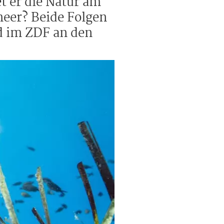
t er die Natur am
meer? Beide Folgen
d im ZDF an den