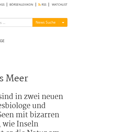
OGS
BÖRSENLEXIKON
RSS
WATCHLIST
Menü ein-/ausblenden
News Suche
GE
as Meer
sind in zwei neuen
esbiologe und
een mit bizarren
, wie Inseln