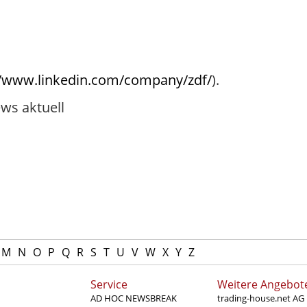
//www.linkedin.com/company/zdf/
).
ws aktuell
M
N
O
P
Q
R
S
T
U
V
W
X
Y
Z
Service
Weitere Angebot
AD HOC NEWSBREAK
trading-house.net AG