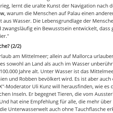
eg, lernt die uralte Kunst der Navigation nach d
ew,
warum die Menschen auf Palau einen ander
eht aus Wasser. Die Lebensgrundlage der Mensche
d zwangsläufig ein Bewusstsein entwickelt, dass
ier."
he? (2/2)
Urlaub am Mittelmeer; allein auf Mallorca urlaube
 es sowohl an Land als auch im Wasser unberührt
00.000 Jahre alt. Unter Wasser ist das Mittelme
aien und Robben bevölkert wird. Es ist aber auch
-Moderator Uli Kunz will herausfinden, wie es 
schen Inseln. Er begegnet Tieren, die vom Ausste
. Und hat eine Empfehlung für alle, die mehr übe
ch die Unterwasserwelt auch ohne Tauchflasche e