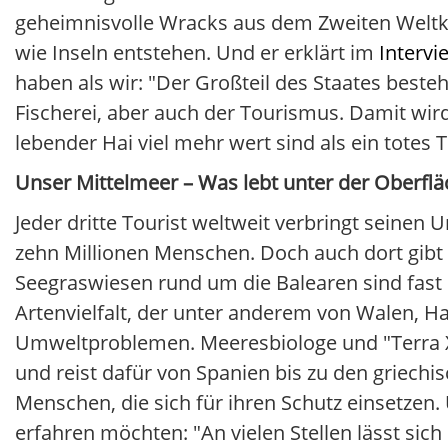
geheimnisvolle Wracks aus dem Zweiten Weltkri
wie Inseln entstehen. Und er erklärt im
Intervi
haben als wir: "Der Großteil des Staates best
Fischerei, aber auch der Tourismus. Damit wir
lebender Hai viel mehr wert sind als ein totes T
Unser Mittelmeer – Was lebt unter der Oberfläc
Jeder dritte Tourist weltweit verbringt seinen 
zehn Millionen Menschen. Doch auch dort gibt
Seegraswiesen rund um die Balearen sind fast 1
Artenvielfalt, der unter anderem von Walen, H
Umweltproblemen. Meeresbiologe und "Terra X"
und reist dafür von Spanien bis zu den griechi
Menschen, die sich für ihren Schutz einsetzen
erfahren möchten: "An vielen Stellen lässt si