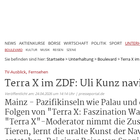
NEWS
AKTIENKURSE
BÖRSE
WIRTSCHAFT
POLITIK
SPORT
UNTER
BOULEVARD
KULTUR
MUSIK
REISEN
SZENE
Sie befinden sind hier:
Startseite
>
Unterhaltung
>
Boulevard
>
Terra X im
,
TV-Ausblick
Fernsehen
Terra X im ZDF: Uli Kunz nav
Veröffentlicht am: 24.04.2026 um 14:14 Uhr | presseportal.de
Mainz - Pazifikinseln wie Palau und
Folgen von "Terra X: Faszination Wa
"Terra X"-Moderator nimmt die Zusc
Tieren, lernt die uralte Kunst der N