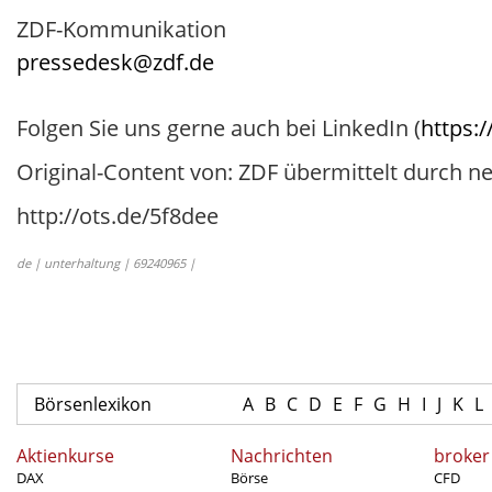
ZDF-Kommunikation
pressedesk@zdf.de
Folgen Sie uns gerne auch bei LinkedIn (
https:
Original-Content von: ZDF übermittelt durch ne
http://ots.de/5f8dee
de | unterhaltung | 69240965 |
Börsenlexikon
A
B
C
D
E
F
G
H
I
J
K
L
Aktienkurse
Nachrichten
broker
DAX
Börse
CFD