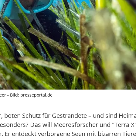
er - Bild: presseportal.de
, boten Schutz für Gestrandete – und sind Heimat
esonders? Das will Meeresforscher und "Terra X"
. Er entdeckt verborgene Seen mit bizarren Tiere