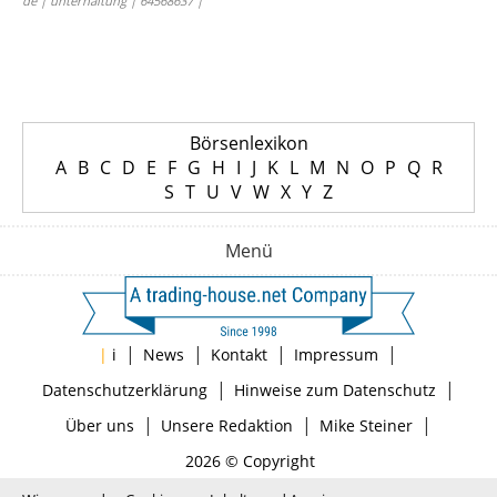
de | unterhaltung | 64568637 |
Börsenlexikon
A
B
C
D
E
F
G
H
I
J
K
L
M
N
O
P
Q
R
S
T
U
V
W
X
Y
Z
Menü
|
|
|
|
|
i
News
Kontakt
Impressum
|
|
Datenschutzerklärung
Hinweise zum Datenschutz
|
|
|
Über uns
Unsere Redaktion
Mike Steiner
2026 © Copyright