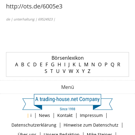
http://ots.de/6005e3
de | unterhaltung | 69524923 |
Börsenlexikon
A
B
C
D
E
F
G
H
I
J
K
L
M
N
O
P
Q
R
S
T
U
V
W
X
Y
Z
Menü
|
|
|
|
|
i
News
Kontakt
Impressum
|
|
Datenschutzerklärung
Hinweise zum Datenschutz
|
|
|
Über uns
Unsere Redaktion
Mike Steiner