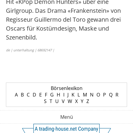
Hit «KPop Demon Hunters» über eine
Girlgroup. Das Drama «Frankenstein» von
Regisseur Guillermo del Toro gewann drei
Oscars für Kostümdesign, Maske und
Szenenbild.
de | unterhaltung | 68692147 |
Börsenlexikon
A
B
C
D
E
F
G
H
I
J
K
L
M
N
O
P
Q
R
S
T
U
V
W
X
Y
Z
Menü