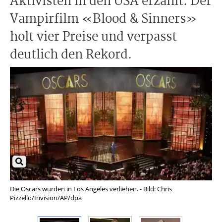
Aktivisten in den USA erzählt. Der
Vampirfilm «Blood & Sinners»
holt vier Preise und verpasst
deutlich den Rekord.
Die Oscars wurden in Los Angeles verliehen. - Bild: Chris
Bar
Pizzello/Invision/AP/dpa
Piz