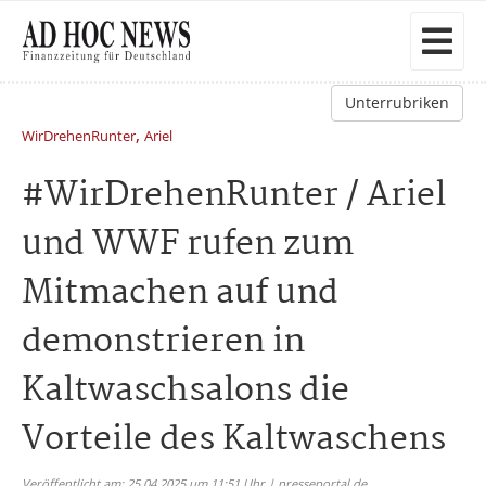
Unterrubriken
,
WirDrehenRunter
Ariel
#WirDrehenRunter / Ariel
und WWF rufen zum
Mitmachen auf und
demonstrieren in
Kaltwaschsalons die
Vorteile des Kaltwaschens
Veröffentlicht am: 25.04.2025 um 11:51 Uhr | presseportal.de