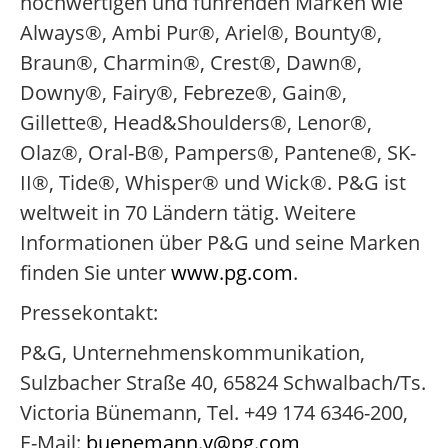
hochwertigen und führenden Marken wie
Always®, Ambi Pur®, Ariel®, Bounty®,
Braun®, Charmin®, Crest®, Dawn®,
Downy®, Fairy®, Febreze®, Gain®,
Gillette®, Head&Shoulders®, Lenor®,
Olaz®, Oral-B®, Pampers®, Pantene®, SK-
II®, Tide®, Whisper® und Wick®. P&G ist
weltweit in 70 Ländern tätig. Weitere
Informationen über P&G und seine Marken
finden Sie unter
www.pg.com
.
Pressekontakt:
P&G, Unternehmenskommunikation,
Sulzbacher Straße 40, 65824 Schwalbach/Ts.
Victoria Bünemann, Tel. +49 174 6346-200,
E-Mail:
buenemann.v@pg.com