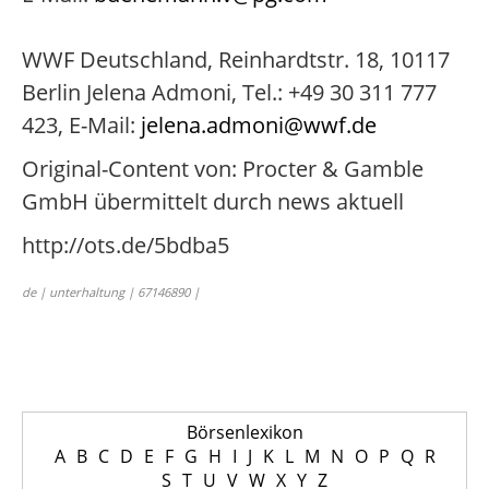
WWF Deutschland, Reinhardtstr. 18, 10117
Berlin Jelena Admoni, Tel.: +49 30 311 777
423, E-Mail:
jelena.admoni@wwf.de
Original-Content von: Procter & Gamble
GmbH übermittelt durch news aktuell
http://ots.de/5bdba5
de | unterhaltung | 67146890 |
Börsenlexikon
A
B
C
D
E
F
G
H
I
J
K
L
M
N
O
P
Q
R
S
T
U
V
W
X
Y
Z