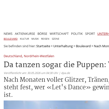
NEWS
AKTIENKURSE
BÖRSE
WIRTSCHAFT
POLITIK
SPORT
UNTER
BOULEVARD
KULTUR
MUSIK
REISEN
SZENE
Sie befinden sind hier:
Startseite
>
Unterhaltung
>
Boulevard
>
Nach Monat
,
Deutschland
Nordrhein-Westfalen
Da tanzen sogar die Puppen
Veröffentlicht am: 30.05.2026 um 04:30 Uhr | dpa.de
Nach Monaten voller Glitzer, Tränen
steht fest, wer «Let's Dance» gewi
ist.