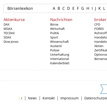
Börsenlexikon
A
B
C
D
E
F
G
H
I
J
K
L
Aktienkurse
Nachrichten
broker
DAX
Börse
CFD
MDAX
Wirtschaft
FOREX
TECDAX
Politik
Rohstoff
SDAX
Sport
Handels
Dow Jones
Wissenschaft
Handelss
Ausland
Aktien
Polizei
Zertifika
Unterhaltung
Options
International
Börsens
Kalenderblatt
|
|
|
|
|
i
News
Kontakt
Impressum
Datenschutze