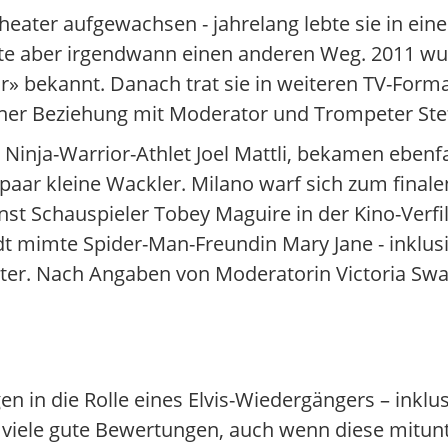
theater aufgewachsen - jahrelang lebte sie in ei
lte aber irgendwann einen anderen Weg. 2011 wur
» bekannt. Danach trat sie in weiteren TV-Form
iner Beziehung mit Moderator und Trompeter Ste
inja-Warrior-Athlet Joel Mattli, bekamen ebenfal
paar kleine Wackler. Milano warf sich zum finale
nst Schauspieler Tobey Maguire in der Kino-Verf
t mimte Spider-Man-Freundin Mary Jane - inklus
er. Nach Angaben von Moderatorin Victoria Swar
gen in die Rolle eines Elvis-Wiedergängers – inklu
 viele gute Bewertungen, auch wenn diese mitun