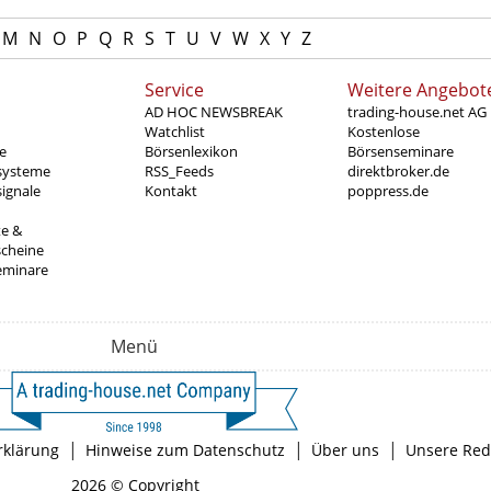
M
N
O
P
Q
R
S
T
U
V
W
X
Y
Z
Service
Weitere Angebot
AD HOC NEWSBREAK
trading-house.net AG
Watchlist
Kostenlose
e
Börsenlexikon
Börsenseminare
systeme
RSS_Feeds
direktbroker.de
ignale
Kontakt
poppress.de
te &
scheine
eminare
Menü
|
|
|
rklärung
Hinweise zum Datenschutz
Über uns
Unsere Red
2026 © Copyright