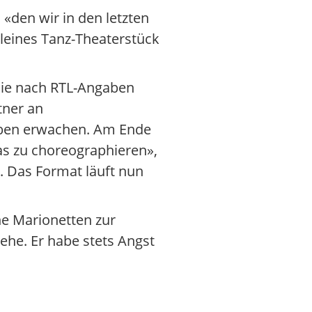
«den wir in den letzten
kleines Tanz-Theaterstück
 die nach RTL-Angaben
tner an
eben erwachen. Am Ende
as zu choreographieren»,
g. Das Format läuft nun
ne Marionetten zur
gehe. Er habe stets Angst