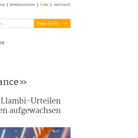
OGS
BÖRSENLEXIKON
RSS
WATCHLIST
Menü ein-/ausblenden
News Suche
GE
Dance»
m-Llambi-Urteilen
ten aufgewachsen