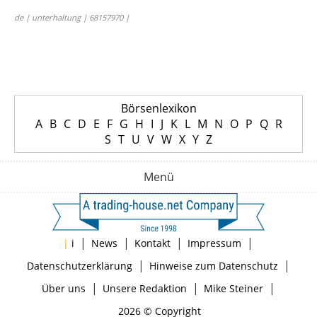
de | unterhaltung | 68157970 |
Börsenlexikon
A
B
C
D
E
F
G
H
I
J
K
L
M
N
O
P
Q
R
S
T
U
V
W
X
Y
Z
Menü
|
|
|
|
|
i
News
Kontakt
Impressum
|
|
Datenschutzerklärung
Hinweise zum Datenschutz
|
|
|
Über uns
Unsere Redaktion
Mike Steiner
2026 © Copyright