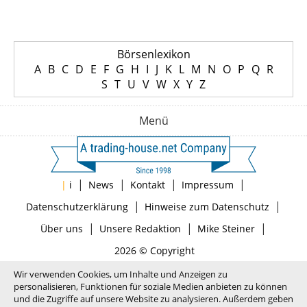
Börsenlexikon
A
B
C
D
E
F
G
H
I
J
K
L
M
N
O
P
Q
R
S
T
U
V
W
X
Y
Z
Menü
|
|
|
|
|
i
News
Kontakt
Impressum
|
|
Datenschutzerklärung
Hinweise zum Datenschutz
|
|
|
Über uns
Unsere Redaktion
Mike Steiner
2026 © Copyright
Wir verwenden Cookies, um Inhalte und Anzeigen zu
personalisieren, Funktionen für soziale Medien anbieten zu können
und die Zugriffe auf unsere Website zu analysieren. Außerdem geben