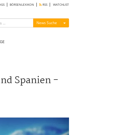
OGS
BÖRSENLEXIKON
RSS
WATCHLIST
Menü ein-/ausblenden
News Suche
GE
und Spanien -