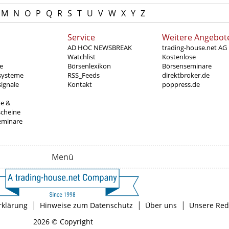
M
N
O
P
Q
R
S
T
U
V
W
X
Y
Z
Service
Weitere Angebot
AD HOC NEWSBREAK
trading-house.net AG
Watchlist
Kostenlose
e
Börsenlexikon
Börsenseminare
systeme
RSS_Feeds
direktbroker.de
ignale
Kontakt
poppress.de
te &
scheine
eminare
Menü
|
|
|
rklärung
Hinweise zum Datenschutz
Über uns
Unsere Red
2026 © Copyright