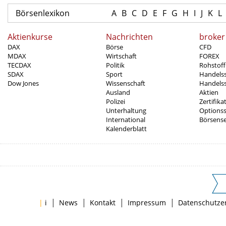
Börsenlexikon
A
B
C
D
E
F
G
H
I
J
K
L
Aktienkurse
Nachrichten
broker
DAX
Börse
CFD
MDAX
Wirtschaft
FOREX
TECDAX
Politik
Rohstoff
SDAX
Sport
Handels
Dow Jones
Wissenschaft
Handelss
Ausland
Aktien
Polizei
Zertifika
Unterhaltung
Options
International
Börsens
Kalenderblatt
|
|
|
|
|
i
News
Kontakt
Impressum
Datenschutze