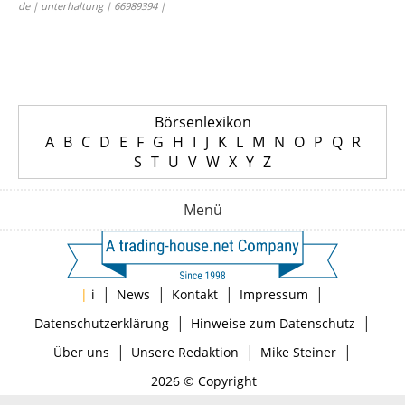
de | unterhaltung | 66989394 |
Börsenlexikon
A
B
C
D
E
F
G
H
I
J
K
L
M
N
O
P
Q
R
S
T
U
V
W
X
Y
Z
Menü
|
|
|
|
|
i
News
Kontakt
Impressum
|
|
Datenschutzerklärung
Hinweise zum Datenschutz
|
|
|
Über uns
Unsere Redaktion
Mike Steiner
2026 © Copyright