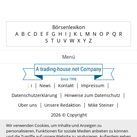
Börsenlexikon
A
B
C
D
E
F
G
H
I
J
K
L
M
N
O
P
Q
R
S
T
U
V
W
X
Y
Z
Menü
|
|
|
|
|
i
News
Kontakt
Impressum
|
|
Datenschutzerklärung
Hinweise zum Datenschutz
|
|
|
Über uns
Unsere Redaktion
Mike Steiner
2026 © Copyright
Wir verwenden Cookies, um Inhalte und Anzeigen zu
personalisieren, Funktionen für soziale Medien anbieten zu können
und die Zugriffe auf unsere Website zu analysieren. Außerdem geben