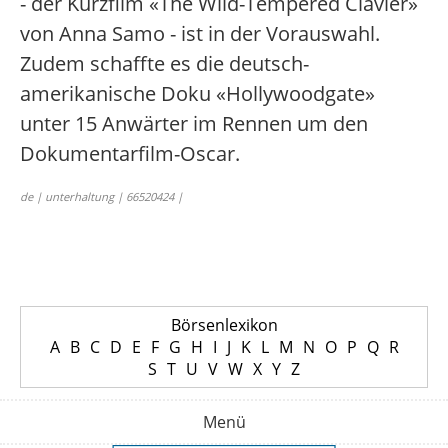
- der Kurzfilm «The Wild-Tempered Clavier»
von Anna Samo - ist in der Vorauswahl.
Zudem schaffte es die deutsch-
amerikanische Doku «Hollywoodgate»
unter 15 Anwärter im Rennen um den
Dokumentarfilm-Oscar.
de | unterhaltung | 66520424 |
Börsenlexikon
A
B
C
D
E
F
G
H
I
J
K
L
M
N
O
P
Q
R
S
T
U
V
W
X
Y
Z
Menü