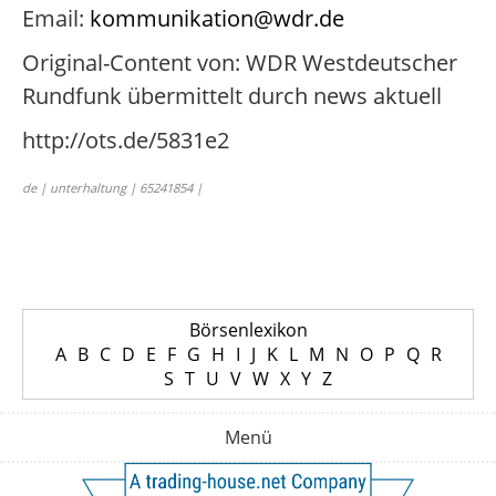
Email:
kommunikation@wdr.de
Original-Content von: WDR Westdeutscher
Rundfunk übermittelt durch news aktuell
http://ots.de/5831e2
de | unterhaltung | 65241854 |
Börsenlexikon
A
B
C
D
E
F
G
H
I
J
K
L
M
N
O
P
Q
R
S
T
U
V
W
X
Y
Z
Menü