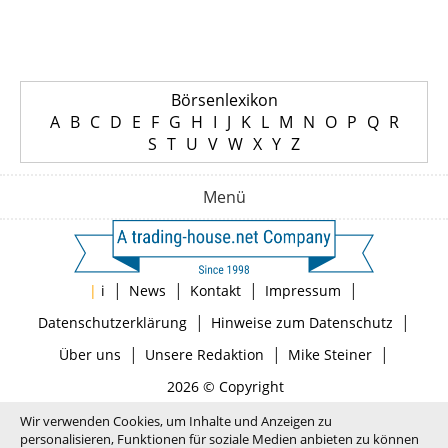
Börsenlexikon
A
B
C
D
E
F
G
H
I
J
K
L
M
N
O
P
Q
R
S
T
U
V
W
X
Y
Z
Menü
|
|
|
|
|
i
News
Kontakt
Impressum
|
|
Datenschutzerklärung
Hinweise zum Datenschutz
|
|
|
Über uns
Unsere Redaktion
Mike Steiner
2026 © Copyright
Wir verwenden Cookies, um Inhalte und Anzeigen zu
personalisieren, Funktionen für soziale Medien anbieten zu können