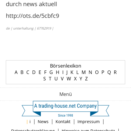
durch news aktuell
http://ots.de/5cbfc9
de | unterhaltung | 67762919 |
Börsenlexikon
A
B
C
D
E
F
G
H
I
J
K
L
M
N
O
P
Q
R
S
T
U
V
W
X
Y
Z
Menü
|
|
|
|
|
i
News
Kontakt
Impressum
|
|
Datenschutzerklärung
Hinweise zum Datenschutz