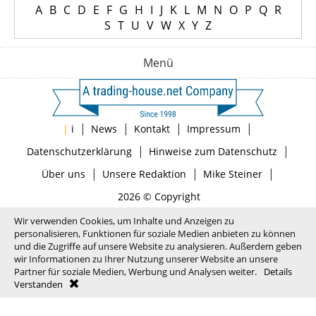
A
B
C
D
E
F
G
H
I
J
K
L
M
N
O
P
Q
R
S
T
U
V
W
X
Y
Z
Menü
|
|
|
|
|
i
News
Kontakt
Impressum
|
|
Datenschutzerklärung
Hinweise zum Datenschutz
|
|
|
Über uns
Unsere Redaktion
Mike Steiner
2026 © Copyright
Wir verwenden Cookies, um Inhalte und Anzeigen zu
personalisieren, Funktionen für soziale Medien anbieten zu können
und die Zugriffe auf unsere Website zu analysieren. Außerdem geben
wir Informationen zu Ihrer Nutzung unserer Website an unsere
Partner für soziale Medien, Werbung und Analysen weiter.
Details
Verstanden