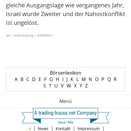
gleiche Ausgangslage wie vergangenes Jahr,
Israel wurde Zweiter und der Nahostkonflikt
ist ungelöst.
de | unterhaltung | 69363056 |
Börsenlexikon
A
B
C
D
E
F
G
H
I
J
K
L
M
N
O
P
Q
R
S
T
U
V
W
X
Y
Z
Menü
|
|
|
|
|
i
News
Kontakt
Impressum