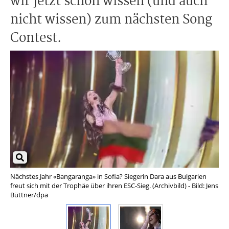
wir jetzt schon wissen (und auch
nicht wissen) zum nächsten Song
Contest.
Nächstes Jahr «Bangaranga» in Sofia? Siegerin Dara aus Bulgarien
Sch
freut sich mit der Trophäe über ihren ESC-Sieg. (Archivbild) - Bild: Jens
Bil
Büttner/dpa