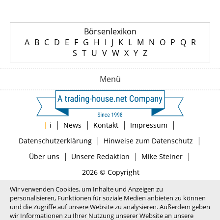
Börsenlexikon
A
B
C
D
E
F
G
H
I
J
K
L
M
N
O
P
Q
R
S
T
U
V
W
X
Y
Z
Menü
|
|
|
|
|
i
News
Kontakt
Impressum
|
|
Datenschutzerklärung
Hinweise zum Datenschutz
|
|
|
Über uns
Unsere Redaktion
Mike Steiner
2026 © Copyright
Wir verwenden Cookies, um Inhalte und Anzeigen zu
personalisieren, Funktionen für soziale Medien anbieten zu können
und die Zugriffe auf unsere Website zu analysieren. Außerdem geben
wir Informationen zu Ihrer Nutzung unserer Website an unsere