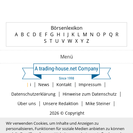
Börsenlexikon
A
B
C
D
E
F
G
H
I
J
K
L
M
N
O
P
Q
R
S
T
U
V
W
X
Y
Z
Menü
|
|
|
|
|
i
News
Kontakt
Impressum
|
|
Datenschutzerklärung
Hinweise zum Datenschutz
|
|
|
Über uns
Unsere Redaktion
Mike Steiner
2026 © Copyright
Wir verwenden Cookies, um Inhalte und Anzeigen zu
personalisieren, Funktionen für soziale Medien anbieten zu können