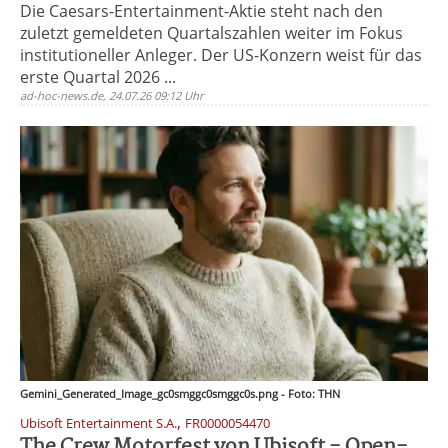
Die Caesars-Entertainment-Aktie steht nach den
zuletzt gemeldeten Quartalszahlen weiter im Fokus
institutioneller Anleger. Der US-Konzern weist für das
erste Quartal 2026 ...
ad-hoc-news.de, 24.07.26 09:12 Uhr
Gemini_Generated_Image_gc0smggc0smggc0s.png - Foto: THN
,
Ubisoft Entertainment S.A.
FR0000054470
The Crew Motorfest von Ubisoft - Open-