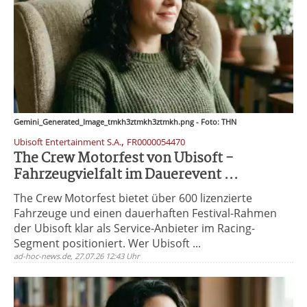
Gemini_Generated_Image_tmkh3ztmkh3ztmkh.png - Foto: THN
,
Ubisoft Entertainment S.A.
FR0000054470
The Crew Motorfest von Ubisoft -
Fahrzeugvielfalt im Dauerevent ...
The Crew Motorfest bietet über 600 lizenzierte
Fahrzeuge und einen dauerhaften Festival-Rahmen
der Ubisoft klar als Service-Anbieter im Racing-
Segment positioniert. Wer Ubisoft ...
ad-hoc-news.de, 27.07.26 12:43 Uhr