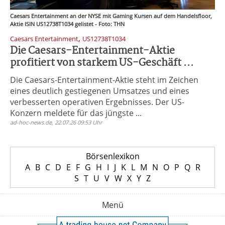
Caesars Entertainment an der NYSE mit Gaming Kursen auf dem Handelsfloor,
Aktie ISIN US12738T1034 gelistet - Foto: THN
,
Caesars Entertainment
US12738T1034
Die Caesars-Entertainment-Aktie
profitiert von starkem US-Geschäft ...
Die Caesars-Entertainment-Aktie steht im Zeichen
eines deutlich gestiegenen Umsatzes und eines
verbesserten operativen Ergebnisses. Der US-
Konzern meldete für das jüngste ...
ad-hoc-news.de, 22.07.26 09:53 Uhr
Börsenlexikon
A
B
C
D
E
F
G
H
I
J
K
L
M
N
O
P
Q
R
S
T
U
V
W
X
Y
Z
Menü