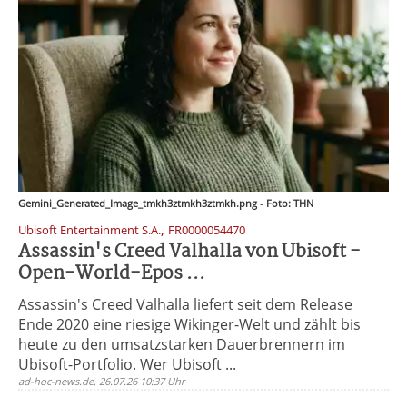
Gemini_Generated_Image_tmkh3ztmkh3ztmkh.png - Foto: THN
,
Ubisoft Entertainment S.A.
FR0000054470
Assassin's Creed Valhalla von Ubisoft -
Open-World-Epos ...
Assassin's Creed Valhalla liefert seit dem Release
Ende 2020 eine riesige Wikinger-Welt und zählt bis
heute zu den umsatzstarken Dauerbrennern im
Ubisoft-Portfolio. Wer Ubisoft ...
ad-hoc-news.de, 26.07.26 10:37 Uhr