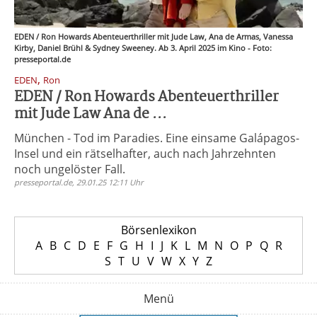
EDEN / Ron Howards Abenteuerthriller mit Jude Law, Ana de Armas, Vanessa
Kirby, Daniel Brühl & Sydney Sweeney. Ab 3. April 2025 im Kino - Foto:
presseportal.de
,
EDEN
Ron
EDEN / Ron Howards Abenteuerthriller
mit Jude Law Ana de ...
München - Tod im Paradies. Eine einsame Galápagos-
Insel und ein rätselhafter, auch nach Jahrzehnten
noch ungelöster Fall.
presseportal.de, 29.01.25 12:11 Uhr
Börsenlexikon
A
B
C
D
E
F
G
H
I
J
K
L
M
N
O
P
Q
R
S
T
U
V
W
X
Y
Z
Menü