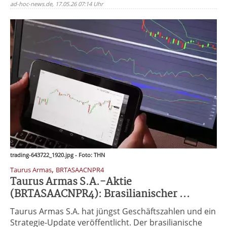
ad-hoc-news.de, 17.05.26 07:14 Uhr
trading-643722_1920.jpg - Foto: THN
,
Taurus Armas
BRTASAACNPR4
Taurus Armas S.A.-Aktie
(BRTASAACNPR4): Brasilianischer ...
Taurus Armas S.A. hat jüngst Geschäftszahlen und ein
Strategie-Update veröffentlicht. Der brasilianische