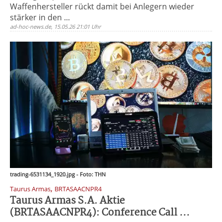
Waffenhersteller rückt damit bei Anlegern wieder
stärker in den ...
ad-hoc-news.de, 15.05.26 21:01 Uhr
trading-6531134_1920.jpg - Foto: THN
,
Taurus Armas
BRTASAACNPR4
Taurus Armas S.A. Aktie
(BRTASAACNPR4): Conference Call ...