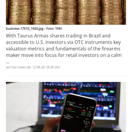
business-17610_1920.jpg - Foto: THN
With Taurus Armas shares trading in Brazil and
accessible to U.S. investors via OTC instruments key
valuation metrics and fundamentals of the firearms
maker move into focus for retail investors on a calm
...
ad-hoc-news.de, 12.06.26 18:28 Uhr