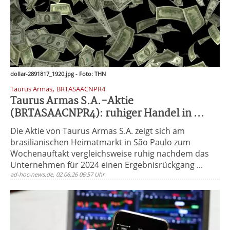
dollar-2891817_1920.jpg - Foto: THN
,
Taurus Armas
BRTASAACNPR4
Taurus Armas S.A.-Aktie
(BRTASAACNPR4): ruhiger Handel in ...
Die Aktie von Taurus Armas S.A. zeigt sich am
brasilianischen Heimatmarkt in São Paulo zum
Wochenauftakt vergleichsweise ruhig nachdem das
Unternehmen für 2024 einen Ergebnisrückgang ...
ad-hoc-news.de, 02.06.26 06:57 Uhr