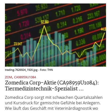
trading-7626924_1920.jpg - Foto: THN
,
ZOM
CA98959U1084
Zomedica Corp-Aktie (CA98959U1084):
Tiermedizintechnik-Spezialist ...
Zomedica Corp sorgt mit schwachen Quartalszahlen
und Kursdruck für gemischte Gefühle bei Anlegern.
Wie läuft das Geschäft mit Veterinärdiagnostik wo