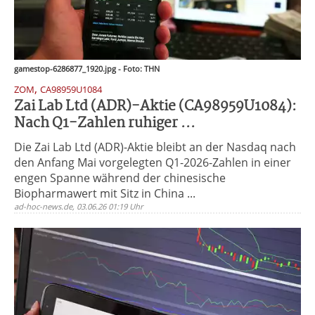
gamestop-6286877_1920.jpg - Foto: THN
,
ZOM
CA98959U1084
Zai Lab Ltd (ADR)-Aktie (CA98959U1084):
Nach Q1-Zahlen ruhiger ...
Die Zai Lab Ltd (ADR)-Aktie bleibt an der Nasdaq nach
den Anfang Mai vorgelegten Q1-2026-Zahlen in einer
engen Spanne während der chinesische
Biopharmawert mit Sitz in China ...
ad-hoc-news.de, 03.06.26 01:19 Uhr