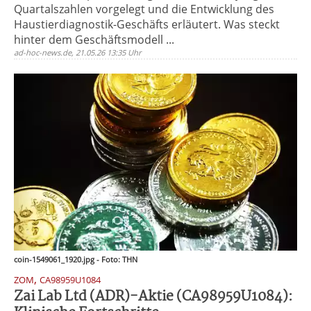
Quartalszahlen vorgelegt und die Entwicklung des
Haustierdiagnostik-Geschäfts erläutert. Was steckt
hinter dem Geschäftsmodell ...
ad-hoc-news.de, 21.05.26 13:35 Uhr
coin-1549061_1920.jpg - Foto: THN
,
ZOM
CA98959U1084
Zai Lab Ltd (ADR)-Aktie (CA98959U1084):