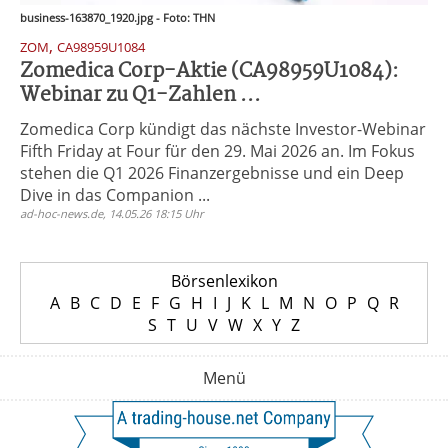
business-163870_1920.jpg - Foto: THN
,
ZOM
CA98959U1084
Zomedica Corp-Aktie (CA98959U1084):
Webinar zu Q1-Zahlen ...
Zomedica Corp kündigt das nächste Investor-Webinar
Fifth Friday at Four für den 29. Mai 2026 an. Im Fokus
stehen die Q1 2026 Finanzergebnisse und ein Deep
Dive in das Companion ...
ad-hoc-news.de, 14.05.26 18:15 Uhr
Börsenlexikon
A
B
C
D
E
F
G
H
I
J
K
L
M
N
O
P
Q
R
S
T
U
V
W
X
Y
Z
Menü