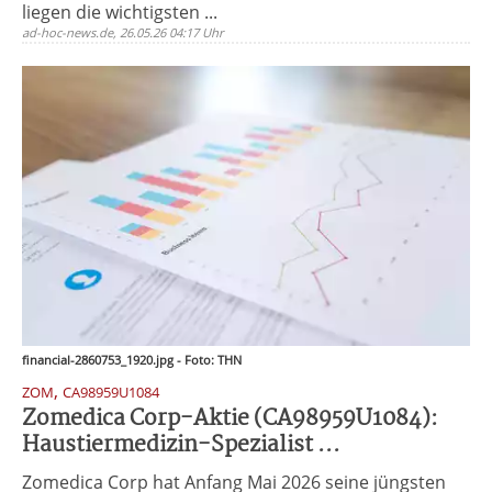
liegen die wichtigsten ...
ad-hoc-news.de, 26.05.26 04:17 Uhr
financial-2860753_1920.jpg - Foto: THN
,
ZOM
CA98959U1084
Zomedica Corp-Aktie (CA98959U1084):
Haustiermedizin-Spezialist ...
Zomedica Corp hat Anfang Mai 2026 seine jüngsten