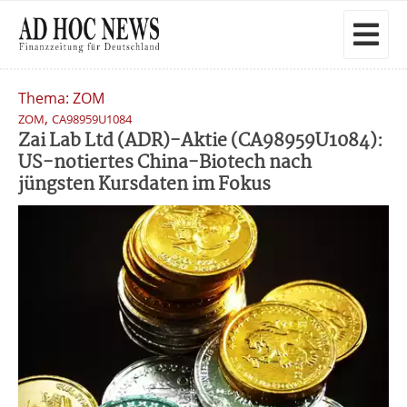
Thema: ZOM
,
ZOM
CA98959U1084
Zai Lab Ltd (ADR)-Aktie (CA98959U1084):
US-notiertes China-Biotech nach
jüngsten Kursdaten im Fokus