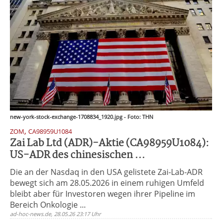
new-york-stock-exchange-1708834_1920.jpg - Foto: THN
,
ZOM
CA98959U1084
Zai Lab Ltd (ADR)-Aktie (CA98959U1084):
US-ADR des chinesischen ...
Die an der Nasdaq in den USA gelistete Zai-Lab-ADR
bewegt sich am 28.05.2026 in einem ruhigen Umfeld
bleibt aber für Investoren wegen ihrer Pipeline im
Bereich Onkologie ...
ad-hoc-news.de, 28.05.26 23:17 Uhr