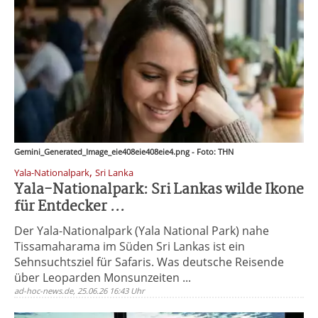
Gemini_Generated_Image_eie408eie408eie4.png - Foto: THN
,
Yala-Nationalpark
Sri Lanka
Yala-Nationalpark: Sri Lankas wilde Ikone
für Entdecker ...
Der Yala-Nationalpark (Yala National Park) nahe
Tissamaharama im Süden Sri Lankas ist ein
Sehnsuchtsziel für Safaris. Was deutsche Reisende
über Leoparden Monsunzeiten ...
ad-hoc-news.de, 25.06.26 16:43 Uhr