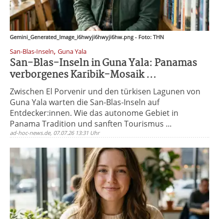
Gemini_Generated_Image_i6hwyji6hwyji6hw.png - Foto: THN
,
San-Blas-Inseln
Guna Yala
San-Blas-Inseln in Guna Yala: Panamas
verborgenes Karibik-Mosaik ...
Zwischen El Porvenir und den türkisen Lagunen von
Guna Yala warten die San-Blas-Inseln auf
Entdecker:innen. Wie das autonome Gebiet in
Panama Tradition und sanften Tourismus ...
ad-hoc-news.de, 07.07.26 13:31 Uhr