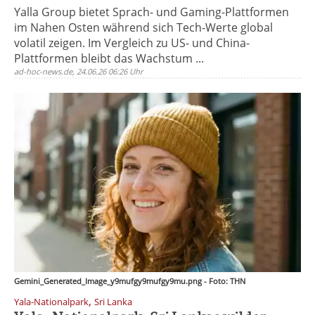
Yalla Group bietet Sprach- und Gaming-Plattformen
im Nahen Osten während sich Tech-Werte global
volatil zeigen. Im Vergleich zu US- und China-
Plattformen bleibt das Wachstum ...
ad-hoc-news.de, 24.06.26 06:26 Uhr
Gemini_Generated_Image_y9mufgy9mufgy9mu.png - Foto: THN
,
Yala-Nationalpark
Sri Lanka