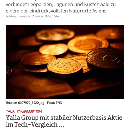
verbindet Leoparden, Lagunen und Küstenwald zu
einem der eindrucksvollsten Naturorte Asiens.
ad-hoc-news.de, 24.06.26 07:07 Uhr
finance-6097979_1920.jpg - Foto: THN
,
YALA
KYG983391094
Yalla Group mit stabiler Nutzerbasis Aktie
im Tech-Vergleich ...