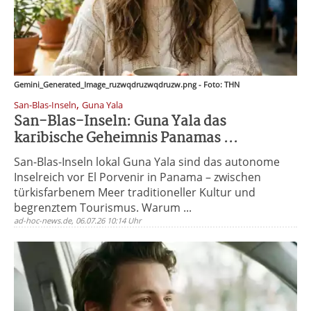
Gemini_Generated_Image_ruzwqdruzwqdruzw.png - Foto: THN
,
San-Blas-Inseln
Guna Yala
San-Blas-Inseln: Guna Yala das
karibische Geheimnis Panamas ...
San-Blas-Inseln lokal Guna Yala sind das autonome
Inselreich vor El Porvenir in Panama – zwischen
türkisfarbenem Meer traditioneller Kultur und
begrenztem Tourismus. Warum ...
ad-hoc-news.de, 06.07.26 10:14 Uhr