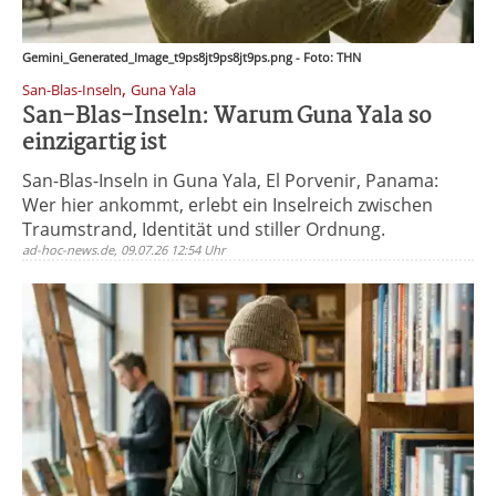
Gemini_Generated_Image_t9ps8jt9ps8jt9ps.png - Foto: THN
,
San-Blas-Inseln
Guna Yala
San-Blas-Inseln: Warum Guna Yala so
einzigartig ist
San-Blas-Inseln in Guna Yala, El Porvenir, Panama:
Wer hier ankommt, erlebt ein Inselreich zwischen
Traumstrand, Identität und stiller Ordnung.
ad-hoc-news.de, 09.07.26 12:54 Uhr