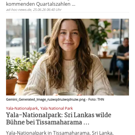
kommenden Quartalszahlen ...
ad-hoc-news.de, 25.06.26 06:40 Uhr
Gemini_Generated_Image_ruzwqdruzwqdruzw.png - Foto: THN
,
Yala-Nationalpark
Yala National Park
Yala-Nationalpark: Sri Lankas wilde
Bühne bei Tissamaharama ...
Yala-Nationalpark in Tissamaharama, Sri Lanka,