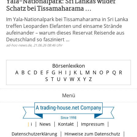
Yala-Nationalpark: Sri Lankas wilder
Schatz bei Tissamaharama ...
Im Yala-Nationalpark bei Tissamaharama in Sri Lanka
treffen Leoparden Elefanten und einsame Strände
aufeinander – warum dieses Reservat Reisende aus
Deutschland so fasziniert ...
ad-hoc-news.de, 21.06.26 08:46 Uhr
Börsenlexikon
A
B
C
D
E
F
G
H
I
J
K
L
M
N
O
P
Q
R
S
T
U
V
W
X
Y
Z
Menü
|
|
|
|
|
i
News
Kontakt
Impressum
|
|
Datenschutzerklärung
Hinweise zum Datenschutz