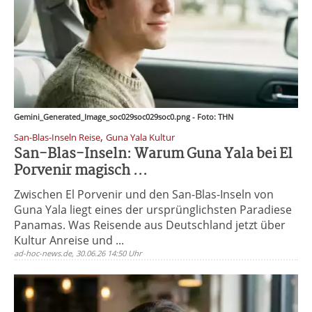
Gemini_Generated_Image_soc029soc029soc0.png - Foto: THN
,
San-Blas-Inseln Reise
Guna Yala Kultur
San-Blas-Inseln: Warum Guna Yala bei El
Porvenir magisch ...
Zwischen El Porvenir und den San-Blas-Inseln von
Guna Yala liegt eines der ursprünglichsten Paradiese
Panamas. Was Reisende aus Deutschland jetzt über
Kultur Anreise und ...
ad-hoc-news.de, 30.06.26 14:50 Uhr