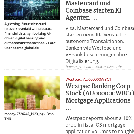
Mastercard und
Coinbase starten KI-
Agenten ...
A glowing, futuristic neural
Visa, Mastercard und Coinbas
network overlaid with abstract
financial data, symbolizing AI-
starten neue KI-Dienste für
driven digital banking and
autonome Transaktionen.
autonomous transactions. - Foto:
Banken wie Westpac und
über boerse-global.de
VPBank beschleunigen ihre
Digitalisierung.
boerse-global.de, 14.06.26 02:39 Uhr
,
Westpac
AU000000WBC1
Westpac Banking Corp
Stock (AU000000WBC1)
Mortgage Applications
...
money-2724245_1920.jpg - Foto:
Westpac reports about a 10%
THN
drop in fiscal Q3 mortgage
application volumes to roughl