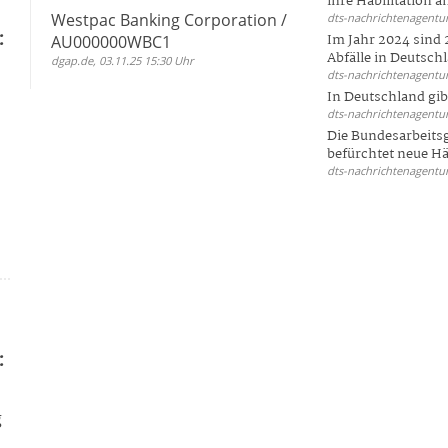
ihre Habilitation an
Westpac Banking Corporation /
dts-nachrichtenagentur
:
Im Jahr 2024 sind 
AU000000WBC1
Abfälle in Deutschl
dgap.de, 03.11.25 15:30 Uhr
dts-nachrichtenagentur
In Deutschland gi
dts-nachrichtenagentur
Die Bundesarbeit
befürchtet neue Här
dts-nachrichtenagentur
:
g