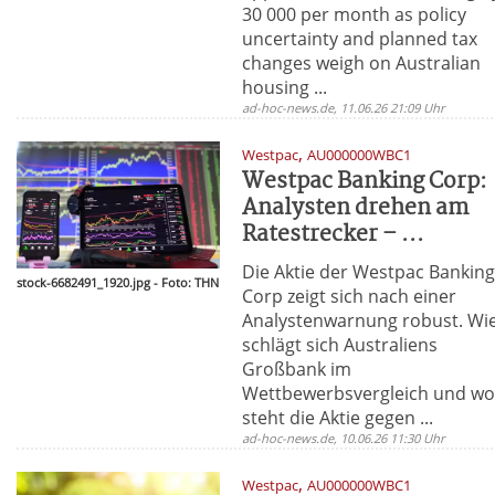
30 000 per month as policy
uncertainty and planned tax
changes weigh on Australian
housing ...
ad-hoc-news.de, 11.06.26 21:09 Uhr
,
Westpac
AU000000WBC1
Westpac Banking Corp:
Analysten drehen am
Ratestrecker – ...
Die Aktie der Westpac Bankin
stock-6682491_1920.jpg - Foto: THN
Corp zeigt sich nach einer
Analystenwarnung robust. Wi
schlägt sich Australiens
Großbank im
Wettbewerbsvergleich und w
steht die Aktie gegen ...
ad-hoc-news.de, 10.06.26 11:30 Uhr
,
Westpac
AU000000WBC1