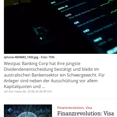
iphone-4004683_1920.jpg - Foto: THN
Westpac Banking Corp hat ihre jüngste
Dividendenentscheidung bestätigt und bleibt im
australischen Bankensektor ein Schwergewicht. Für
Anleger sind neben der Ausschüttung vor allem
Kapitalquoten und ...
ad-hoc-news.de, 25.06.26 06:49 Uhr
,
Finanzrevolution
Visa
Finanzrevolution: Visa