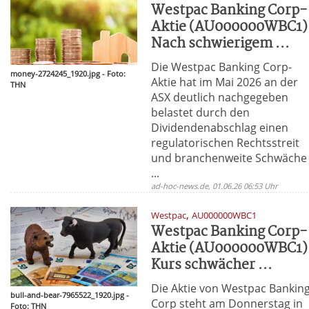
Westpac Banking Corp-
Aktie (AU000000WBC1)
Nach schwierigem ...
Die Westpac Banking Corp-
money-2724245_1920.jpg - Foto:
Aktie hat im Mai 2026 an der
THN
ASX deutlich nachgegeben
belastet durch den
Dividendenabschlag einen
regulatorischen Rechtsstreit
und branchenweite Schwäche
...
ad-hoc-news.de, 01.06.26 06:53 Uhr
,
Westpac
AU000000WBC1
Westpac Banking Corp-
Aktie (AU000000WBC1)
Kurs schwächer ...
Die Aktie von Westpac Bankin
bull-and-bear-7965522_1920.jpg -
Corp steht am Donnerstag in
Foto: THN