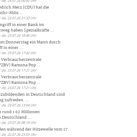
.de, 24.07.26 06:00 Uhr
drich Merz (CDU) hat die
hi-Miliz ...
.de, 23.07.26 21:33 Uhr
griff in einer Bank im
weg haben Spezialkräfte ...
.de, 23.07.26 18:46 Uhr
 am Donnerstag ein Mann durch
 in einer ...
.de, 23.07.26 17:42 Uhr
s Verbraucherzentrale
ZBV) Ramona Pop ...
.de, 23.07.26 17:21 Uhr
s Verbraucherzentrale
ZBV) Ramona Pop ...
.de, 23.07.26 17:21 Uhr
zubildenden in Deutschland sind
g zufrieden. ...
.de, 23.07.26 13:04 Uhr
 rund 1 62 Millionen
n Deutschland ...
.de, 23.07.26 08:19 Uhr
den während der Hitzewelle vom 17.
.de, 22.07.26 23:03 Uhr