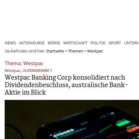
NEWS
AKTIENKURSE
BÖRSE
WIRTSCHAFT
POLITIK
SPORT
UNTER
Sie befinden sind hier:
Startseite
>
Themen
>
Westpac
Thema: Westpac
,
Westpac
AU000000WBC1
Westpac Banking Corp konsolidiert nach
Dividendenbeschluss, australische Bank-
Aktie im Blick