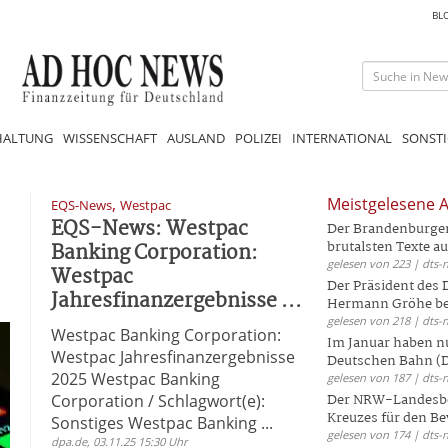
BL
HALTUNG
WISSENSCHAFT
AUSLAND
POLIZEI
INTERNATIONAL
SONSTI
,
Meistgelesene A
EQS-News
Westpac
EQS-News: Westpac
Der Brandenburger 
Banking Corporation:
brutalsten Texte aus
gelesen von 223 | dts-
Westpac
Der Präsident des
Jahresfinanzergebnisse ...
Hermann Gröhe bek
gelesen von 218 | dts-
Westpac Banking Corporation:
Im Januar haben nu
Westpac Jahresfinanzergebnisse
Deutschen Bahn (DB
2025 Westpac Banking
gelesen von 187 | dts-
Corporation / Schlagwort(e):
Der NRW-Landesbe
Kreuzes für den Be
Sonstiges Westpac Banking ...
gelesen von 174 | dts-
dpa.de, 03.11.25 15:30 Uhr