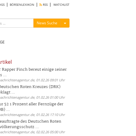
OGS
BÖRSENLEXIKON
RSS
WATCHLIST
Menü ein-/ausblenden
News Suche
GE
rtikel
Rapper Finch bereut einige seiner
 ...
nachrichtenagentur.de, 01.02.26 09:01 Uhr
 Deutschen Roten Kreuzes (DRK)
lagt ...
nachrichtenagentur.de, 01.02.26 01:00 Uhr
r 52 1 Prozent aller Fernzüge der
) ...
nachrichtenagentur.de, 01.02.26 17:10 Uhr
auftragte des Deutschen Roten
völkerungsschutz ...
nachrichtenagentur.de, 02.02.26 05:00 Uhr