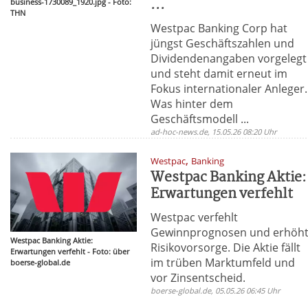
...
business-1730089_1920.jpg - Foto:
THN
Westpac Banking Corp hat
jüngst Geschäftszahlen und
Dividendenangaben vorgelegt
und steht damit erneut im
Fokus internationaler Anleger.
Was hinter dem
Geschäftsmodell ...
ad-hoc-news.de, 15.05.26 08:20 Uhr
,
Westpac
Banking
Westpac Banking Aktie:
Erwartungen verfehlt
Westpac verfehlt
Gewinnprognosen und erhöh
Westpac Banking Aktie:
Risikovorsorge. Die Aktie fällt
Erwartungen verfehlt - Foto: über
im trüben Marktumfeld und
boerse-global.de
vor Zinsentscheid.
boerse-global.de, 05.05.26 06:45 Uhr