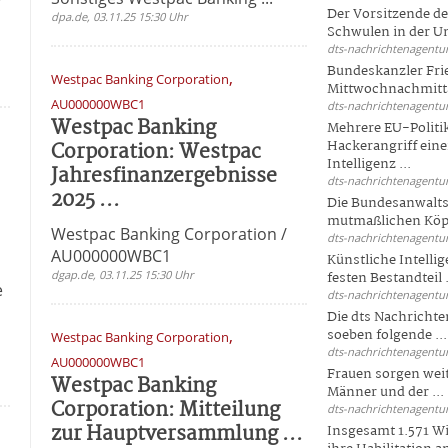
Der Vorsitzende d
dpa.de, 03.11.25 15:30 Uhr
Schwulen in der Un
dts-nachrichtenagentur
Bundeskanzler Fri
,
Westpac Banking Corporation
Mittwochnachmitta
AU000000WBC1
dts-nachrichtenagentur
Westpac Banking
Mehrere EU-Politi
Corporation: Westpac
Hackerangriff ein
Intelligenz ...
Jahresfinanzergebnisse
dts-nachrichtenagentur
2025 ...
Die Bundesanwalts
mutmaßlichen Köpfe
Westpac Banking Corporation /
dts-nachrichtenagentur
g
AU000000WBC1
Künstliche Intellig
dgap.de, 03.11.25 15:30 Uhr
festen Bestandteil .
e
dts-nachrichtenagentur
Die dts Nachrichten
,
soeben folgende ...
Westpac Banking Corporation
dts-nachrichtenagentur
o
AU000000WBC1
Frauen sorgen weite
Westpac Banking
Männer und der ...
Corporation: Mitteilung
dts-nachrichtenagentur
zur Hauptversammlung ...
Insgesamt 1.571 Wi