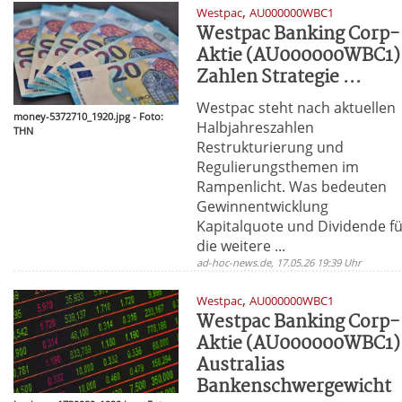
,
Westpac
AU000000WBC1
Westpac Banking Corp-
Aktie (AU000000WBC1)
Zahlen Strategie ...
Westpac steht nach aktuellen
money-5372710_1920.jpg - Foto:
Halbjahreszahlen
THN
Restrukturierung und
Regulierungsthemen im
Rampenlicht. Was bedeuten
Gewinnentwicklung
Kapitalquote und Dividende f
die weitere ...
ad-hoc-news.de, 17.05.26 19:39 Uhr
,
Westpac
AU000000WBC1
Westpac Banking Corp-
Aktie (AU000000WBC1)
Australias
Bankenschwergewicht