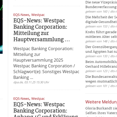
Die neue Vizepräsi
Bundesverfassungs
gelesen von 160 | dts-
,
EQS-News
Westpac
Die Mehrheit der S
EQS-News: Westpac
digitale Gesundhei
Banking Corporation:
gelesen von 153 | dts-
Mitteilung zur
Krebs führt gerad
mittleren Alter selt
Hauptversammlung ...
gelesen von 148 | dts-
Der Grenzübergang
Westpac Banking Corporation:
und Ägypten hat na
Mitteilung zur
gelesen von 133 | dts-
Hauptversammlung 2025
Beim Automobilklu
Westpac Banking Corporation /
Gerhard Hillebrand
Schlagwort(e): Sonstiges Westpac
gelesen von 123 | dts-
Die Bundesanwalts
Banking ...
wegen mutmaßliche
dpa.de, 03.11.25 15:30 Uhr
gelesen von 101 | dts-
,
EQS-News
Westpac
Weitere Meldu
EQS-News: Westpac
Gloria Burkandt si
Banking Corporation:
Selfies ihres Vaters 