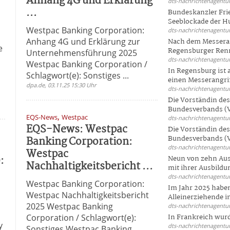
Anhang 4G und Erklärung
dts-nachrichtenagentur
...
Bundeskanzler Frie
Seeblockade der Hut
Westpac Banking Corporation:
dts-nachrichtenagentur
Anhang 4G und Erklärung zur
Nach dem Messeran
e
Regensburger Renn
Unternehmensführung 2025
dts-nachrichtenagentur
Westpac Banking Corporation /
In Regensburg ist
Schlagwort(e): Sonstiges ...
einen Messerangriff
dpa.de, 03.11.25 15:30 Uhr
dts-nachrichtenagentur
Die Vorständin de
Bundesverbands (V
,
EQS-News
Westpac
dts-nachrichtenagentur
EQS-News: Westpac
Die Vorständin de
Banking Corporation:
Bundesverbands (V
dts-nachrichtenagentur
Westpac
:
Neun von zehn Aus
Nachhaltigkeitsbericht ...
mit ihrer Ausbildun
dts-nachrichtenagentur
Westpac Banking Corporation:
Im Jahr 2025 haben
Westpac Nachhaltigkeitsbericht
Alleinerziehende i
2025 Westpac Banking
dts-nachrichtenagentur
Corporation / Schlagwort(e):
In Frankreich wur
y
dts-nachrichtenagentur
Sonstiges Westpac Banking ...