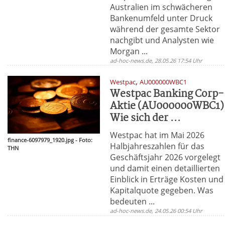
Australien im schwächeren
Bankenumfeld unter Druck
während der gesamte Sektor
nachgibt und Analysten wie
Morgan ...
ad-hoc-news.de, 28.05.26 17:54 Uhr
,
Westpac
AU000000WBC1
Westpac Banking Corp-
Aktie (AU000000WBC1)
Wie sich der ...
Westpac hat im Mai 2026
finance-6097979_1920.jpg - Foto:
Halbjahreszahlen für das
THN
Geschäftsjahr 2026 vorgelegt
und damit einen detaillierten
Einblick in Erträge Kosten und
Kapitalquote gegeben. Was
bedeuten ...
ad-hoc-news.de, 24.05.26 00:54 Uhr