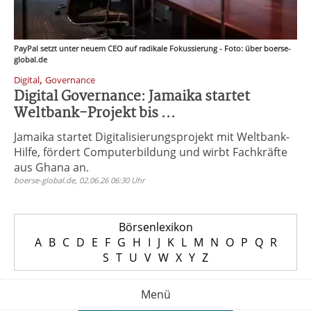
PayPal setzt unter neuem CEO auf radikale Fokussierung - Foto: über boerse-
global.de
,
Digital
Governance
Digital Governance: Jamaika startet
Weltbank-Projekt bis ...
Jamaika startet Digitalisierungsprojekt mit Weltbank-
Hilfe, fördert Computerbildung und wirbt Fachkräfte
aus Ghana an.
boerse-global.de, 02.06.26 06:30 Uhr
Börsenlexikon
A
B
C
D
E
F
G
H
I
J
K
L
M
N
O
P
Q
R
S
T
U
V
W
X
Y
Z
Menü