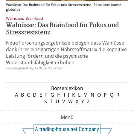
Walnüsse: Das Brainfood für Fokus und Stressresistenz - Foto: über boerse-
global.de
,
Walnüsse
Brainfood
Walnüsse: Das Brainfood für Fokus und
Stressresistenz
Neue Forschungsergebnisse belegen dass Walnüsse
dank ihrer einzigartigen Nährstoffmatrix die kognitive
Leistung fördern und die psychische
Widerstandsfähigkeit erhöhen ...
boerse-global.de, 13.01.26 23:23 Uhr
Börsenlexikon
A
B
C
D
E
F
G
H
I
J
K
L
M
N
O
P
Q
R
S
T
U
V
W
X
Y
Z
Menü