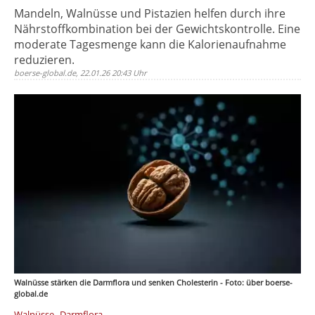
Mandeln, Walnüsse und Pistazien helfen durch ihre
Nährstoffkombination bei der Gewichtskontrolle. Eine
moderate Tagesmenge kann die Kalorienaufnahme
reduzieren.
boerse-global.de, 22.01.26 20:43 Uhr
Walnüsse stärken die Darmflora und senken Cholesterin - Foto: über boerse-
global.de
,
Walnüsse
Darmflora