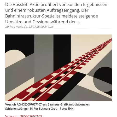
Die Vossloh-Aktie profitiert von soliden Ergebnissen
und einem robusten Auftragseingang. Der
Bahninfrastruktur-Spezialist meldete steigende
Umsätze und Gewinne während der ...
ad-hoc-news.de, 23.07.26 09:34 Uhr
Vossloh AG (DE0007667107) als Bauhaus-Grafik mit diagonalen
Schienensträngen in Rot Schwarz Grau - Foto: THN
,
Vossloh
DE0007667107