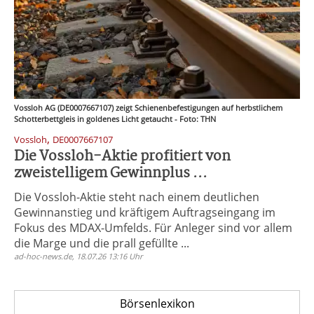
Vossloh AG (DE0007667107) zeigt Schienenbefestigungen auf herbstlichem
Schotterbettgleis in goldenes Licht getaucht - Foto: THN
,
Vossloh
DE0007667107
Die Vossloh-Aktie profitiert von
zweistelligem Gewinnplus ...
Die Vossloh-Aktie steht nach einem deutlichen
Gewinnanstieg und kräftigem Auftragseingang im
Fokus des MDAX-Umfelds. Für Anleger sind vor allem
die Marge und die prall gefüllte ...
ad-hoc-news.de, 18.07.26 13:16 Uhr
Börsenlexikon