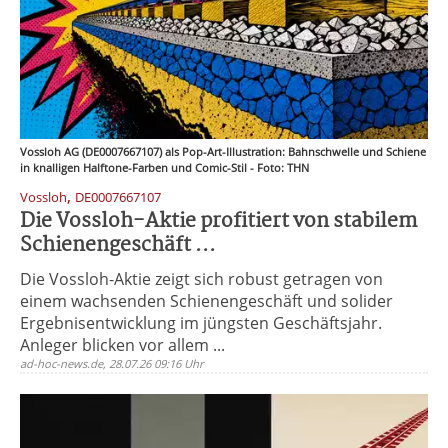
Vossloh AG (DE0007667107) als Pop-Art-Illustration: Bahnschwelle und Schiene
in knalligen Halftone-Farben und Comic-Stil - Foto: THN
,
Vossloh
DE0007667107
Die Vossloh-Aktie profitiert von stabilem
Schienengeschäft ...
Die Vossloh-Aktie zeigt sich robust getragen von
einem wachsenden Schienengeschäft und solider
Ergebnisentwicklung im jüngsten Geschäftsjahr.
Anleger blicken vor allem ...
ad-hoc-news.de, 28.07.26 09:16 Uhr