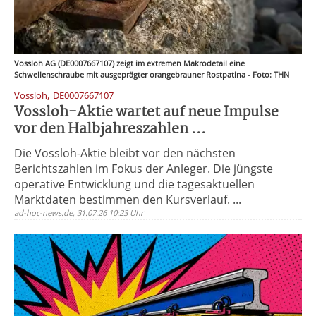
Vossloh AG (DE0007667107) zeigt im extremen Makrodetail eine
Schwellenschraube mit ausgeprägter orangebrauner Rostpatina - Foto: THN
,
Vossloh
DE0007667107
Vossloh-Aktie wartet auf neue Impulse
vor den Halbjahreszahlen ...
Die Vossloh-Aktie bleibt vor den nächsten
Berichtszahlen im Fokus der Anleger. Die jüngste
operative Entwicklung und die tagesaktuellen
Marktdaten bestimmen den Kursverlauf. ...
ad-hoc-news.de, 31.07.26 10:23 Uhr