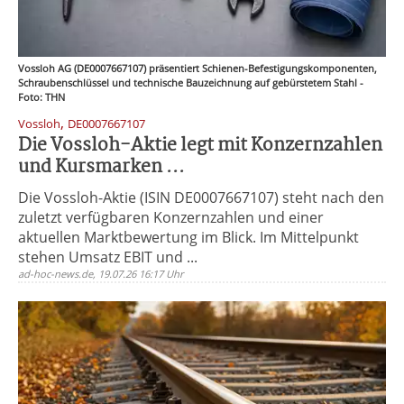
Vossloh AG (DE0007667107) präsentiert Schienen-Befestigungskomponenten,
Schraubenschlüssel und technische Bauzeichnung auf gebürstetem Stahl -
Foto: THN
,
Vossloh
DE0007667107
Die Vossloh-Aktie legt mit Konzernzahlen
und Kursmarken ...
Die Vossloh-Aktie (ISIN DE0007667107) steht nach den
zuletzt verfügbaren Konzernzahlen und einer
aktuellen Marktbewertung im Blick. Im Mittelpunkt
stehen Umsatz EBIT und ...
ad-hoc-news.de, 19.07.26 16:17 Uhr