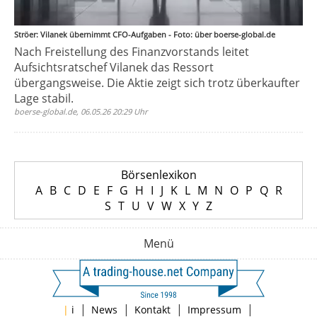
Ströer: Vilanek übernimmt CFO-Aufgaben - Foto: über boerse-global.de
Nach Freistellung des Finanzvorstands leitet
Aufsichtsratschef Vilanek das Ressort
übergangsweise. Die Aktie zeigt sich trotz überkaufter
Lage stabil.
boerse-global.de, 06.05.26 20:29 Uhr
Börsenlexikon
A
B
C
D
E
F
G
H
I
J
K
L
M
N
O
P
Q
R
S
T
U
V
W
X
Y
Z
Menü
|
|
|
|
|
i
News
Kontakt
Impressum