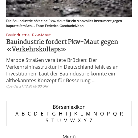
Die Bauindustrie hält eine Pkw-Maut für ein sinnvolles Instrument gegen
kaputte Straßen. - Foto: Federico Gambarini/dpa
,
Bauindustrie
Pkw-Maut
Bauindustrie fordert Pkw-Maut gegen
«Verkehrskollaps»
Marode Straßen veraltete Brücken: Der
Verkehrsinfrastruktur in Deutschland fehlt es an
Investitionen. Laut der Bauindustrie könnte ein
altbekanntes Konzept für Besserung ...
dpa.de, 21.12.24 00:00 Uhr
Börsenlexikon
A
B
C
D
E
F
G
H
I
J
K
L
M
N
O
P
Q
R
S
T
U
V
W
X
Y
Z
Menü