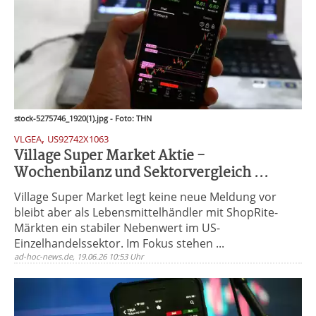
stock-5275746_1920(1).jpg - Foto: THN
,
VLGEA
US92742X1063
Village Super Market Aktie -
Wochenbilanz und Sektorvergleich ...
Village Super Market legt keine neue Meldung vor
bleibt aber als Lebensmittelhändler mit ShopRite-
Märkten ein stabiler Nebenwert im US-
Einzelhandelssektor. Im Fokus stehen ...
ad-hoc-news.de, 19.06.26 10:53 Uhr