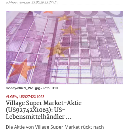
ad-hoc-news.de, 29.05.26 23:27 Uhr
money-88409_1920.jpg - Foto: THN
,
VLGEA
US92742X1063
Village Super Market-Aktie
(US92742X1063): US-
Lebensmittelhändler ...
Die Aktie von Village Super Market rückt nach