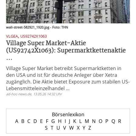
wall-street-582921_1920.jpg - Foto: THN
,
VLGEA
US92742X1063
Village Super Market-Aktie
(US92742X1063): Supermarktkettenaktie
...
Village Super Market betreibt Supermarktketten in
den USA und ist für deutsche Anleger über Xetra
zugänglich. Die Aktie bietet Exposure zum stabilen US-
Lebensmitteleinzelhandel ...
ad-hoc-news.de, 13.05.26 14:32 Uhr
Börsenlexikon
A
B
C
D
E
F
G
H
I
J
K
L
M
N
O
P
Q
R
S
T
U
V
W
X
Y
Z