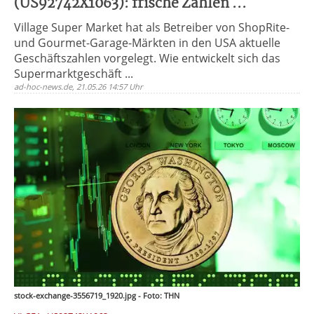
(US92742X1063): frische Zahlen ...
Village Super Market hat als Betreiber von ShopRite-
und Gourmet-Garage-Märkten in den USA aktuelle
Geschäftszahlen vorgelegt. Wie entwickelt sich das
Supermarktgeschäft ...
ad-hoc-news.de, 21.05.26 14:57 Uhr
stock-exchange-3556719_1920.jpg - Foto: THN