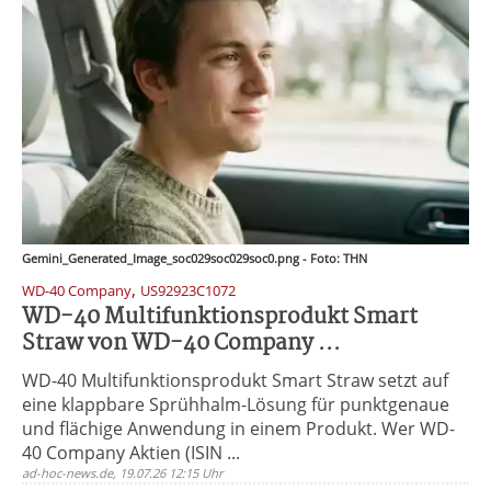
Gemini_Generated_Image_soc029soc029soc0.png - Foto: THN
,
WD-40 Company
US92923C1072
WD-40 Multifunktionsprodukt Smart
Straw von WD-40 Company ...
WD-40 Multifunktionsprodukt Smart Straw setzt auf
eine klappbare Sprühhalm-Lösung für punktgenaue
und flächige Anwendung in einem Produkt. Wer WD-
40 Company Aktien (ISIN ...
ad-hoc-news.de, 19.07.26 12:15 Uhr