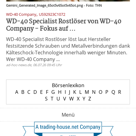
Gemini_Generated_Image_65ot5v65ot5v65ot.png - Foto: THN
,
WD-40 Company
US92923C1072
WD-40 Specialist Rostlöser von WD-40
Company - Fokus auf ...
WD-40 Specialist Rostlöser löst laut Hersteller
festsitzende Schrauben und Metallverbindungen dank
Kälteschock-Technologie innerhalb weniger Minuten.
Wer WD-40 Company ...
ad-hoc-news.de, 06.07.26 09:45 Uhr
Börsenlexikon
A
B
C
D
E
F
G
H
I
J
K
L
M
N
O
P
Q
R
S
T
U
V
W
X
Y
Z
Menü