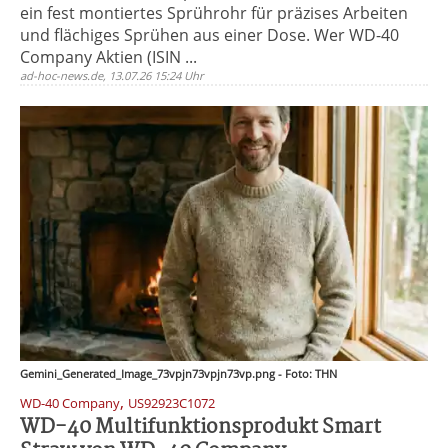
ein fest montiertes Sprührohr für präzises Arbeiten
und flächiges Sprühen aus einer Dose. Wer WD-40
Company Aktien (ISIN ...
ad-hoc-news.de, 13.07.26 15:24 Uhr
Gemini_Generated_Image_73vpjn73vpjn73vp.png - Foto: THN
,
WD-40 Company
US92923C1072
WD-40 Multifunktionsprodukt Smart