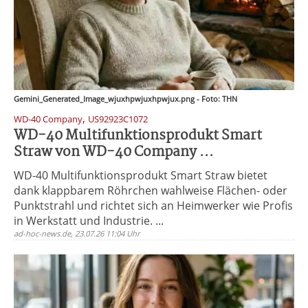
Gemini_Generated_Image_wjuxhpwjuxhpwjux.png - Foto: THN
,
WD-40 Company
US92923C1072
WD-40 Multifunktionsprodukt Smart
Straw von WD-40 Company ...
WD-40 Multifunktionsprodukt Smart Straw bietet
dank klappbarem Röhrchen wahlweise Flächen- oder
Punktstrahl und richtet sich an Heimwerker wie Profis
in Werkstatt und Industrie. ...
ad-hoc-news.de, 23.07.26 11:04 Uhr