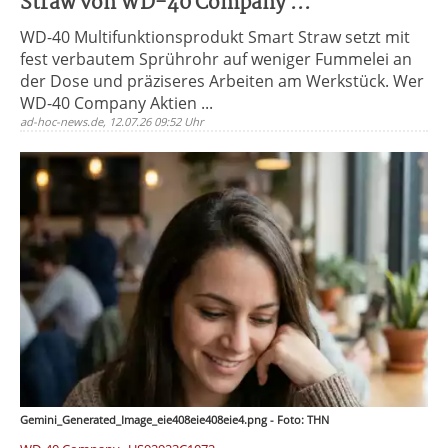
Straw von WD-40 Company ...
WD-40 Multifunktionsprodukt Smart Straw setzt mit
fest verbautem Sprührohr auf weniger Fummelei an
der Dose und präziseres Arbeiten am Werkstück. Wer
WD-40 Company Aktien ...
ad-hoc-news.de, 12.07.26 09:52 Uhr
Gemini_Generated_Image_eie408eie408eie4.png - Foto: THN