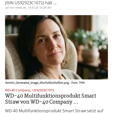
(ISIN US92923C1072) hält ...
ad-hoc-news.de, 14.07.26 10:28 Uhr
Gemini_Generated_Image_65ot5v65ot5v65ot.png - Foto: THN
,
WD-40 Company
US92923C1072
WD-40 Multifunktionsprodukt Smart
Straw von WD-40 Company ...
WD-40 Multifunktionsprodukt Smart Straw setzt auf