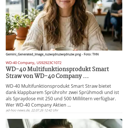
Gemini_Generated_Image_ruzwqdruzwqdruzw.png - Foto: THN
,
WD-40 Company
US92923C1072
WD-40 Multifunktionsprodukt Smart
Straw von WD-40 Company ...
WD-40 Multifunktionsprodukt Smart Straw bietet
dank klappbarem Sprührohr zwei Sprühmodi und ist
als Spraydose mit 250 und 500 Millilitern verfügbar.
Wer WD-40 Company Aktien ...
ad-hoc-news.de, 22.07.26 12:42 Uhr