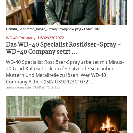
Gemini_Generated_Image_i6hwyji6hwyji6hw.png - Foto: THN
,
WD-40 Company
US92923C1072
Das WD-40 Specialist Rostlöser-Spray -
WD-40 Company setzt ...
WD-40 Specialist Rostlöser-Spray arbeitet mit Minus-
20-Grad-Kälteschock um festsitzende Schrauben
Muttern und Metallteile zu lösen. Wer WD-40
Company Aktien (ISIN US92923C1072) ...
ad-hoc-news.de, 01.08.26 11:50 Uhr