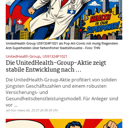
UnitedHealth Group US91324P1021 als Pop-Art-Comic mit mutig fliegendem
Arzt-Superhelden über farbenfroher Stadtsilhouette - Foto: THN
,
UnitedHealth Group
US91324P1021
Die UnitedHealth-Group-Aktie zeigt
stabile Entwicklung nach ...
Die UnitedHealth-Group-Aktie profitiert von soliden
jüngsten Geschäftszahlen und einem robusten
Versicherungs- und
Gesundheitsdienstleistungsmodell. Für Anleger sind
vor ...
ad-hoc-news.de, 25.07.26 09:39 Uhr