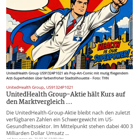
UnitedHealth Group US91324P1021 als Pop-Art-Comic mit mutig fliegendem
Arzt-Superhelden über farbenfroher Stadtsilhouette - Foto: THN
,
UnitedHealth Group
US91324P1021
UnitedHealth Group-Aktie hält Kurs auf
den Marktvergleich ...
Die UnitedHealth-Group-Aktie bleibt nach den zuletzt
verfügbaren Zahlen ein Schwergewicht im US-
Gesundheitssektor. Im Mittelpunkt stehen dabei 400 3
Milliarden Dollar Umsatz ...
ad-hoc-news.de, 21.07.26 13:09 Uhr