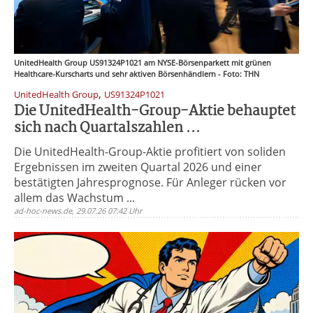
UnitedHealth Group US91324P1021 am NYSE-Börsenparkett mit grünen
Healthcare-Kurscharts und sehr aktiven Börsenhändlern - Foto: THN
,
UnitedHealth Group
US91324P1021
Die UnitedHealth-Group-Aktie behauptet
sich nach Quartalszahlen ...
Die UnitedHealth-Group-Aktie profitiert von soliden
Ergebnissen im zweiten Quartal 2026 und einer
bestätigten Jahresprognose. Für Anleger rücken vor
allem das Wachstum ...
ad-hoc-news.de, 29.07.26 07:42 Uhr