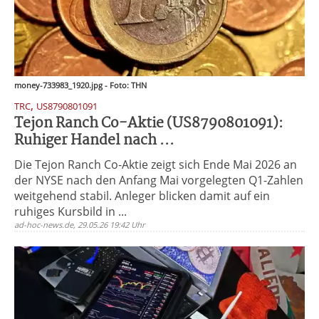
money-733983_1920.jpg - Foto: THN
,
TRC
US8790801091
Tejon Ranch Co-Aktie (US8790801091):
Ruhiger Handel nach ...
Die Tejon Ranch Co-Aktie zeigt sich Ende Mai 2026 an
der NYSE nach den Anfang Mai vorgelegten Q1-Zahlen
weitgehend stabil. Anleger blicken damit auf ein
ruhiges Kursbild in ...
ad-hoc-news.de, 29.05.26 19:42 Uhr