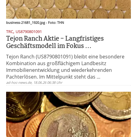
business-21681_1920.jpg - Foto: THN
,
TRC
US8790801091
Tejon Ranch Aktie - Langfristiges
Geschäftsmodell im Fokus ...
Tejon Ranch (US8790801091) bleibt eine besondere
Kombination aus großflächigem Landbesitz
Immobilienentwicklung und wiederkehrenden
Pachterlösen. Im Mittelpunkt steht das ...
ad-hoc-news.de, 18.06.26 06:38 Uhr