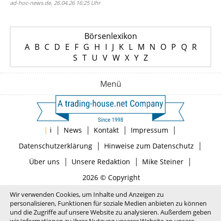
ad-hoc-news.de, 26.04.26 16:25 Uhr
Börsenlexikon
A
B
C
D
E
F
G
H
I
J
K
L
M
N
O
P
Q
R
S
T
U
V
W
X
Y
Z
Menü
|
|
|
|
|
i
News
Kontakt
Impressum
|
|
Datenschutzerklärung
Hinweise zum Datenschutz
|
|
|
Über uns
Unsere Redaktion
Mike Steiner
2026 © Copyright
Wir verwenden Cookies, um Inhalte und Anzeigen zu
personalisieren, Funktionen für soziale Medien anbieten zu können
und die Zugriffe auf unsere Website zu analysieren. Außerdem geben