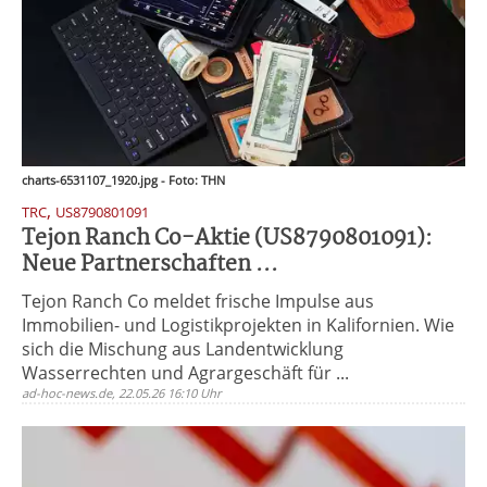
charts-6531107_1920.jpg - Foto: THN
,
TRC
US8790801091
Tejon Ranch Co-Aktie (US8790801091):
Neue Partnerschaften ...
Tejon Ranch Co meldet frische Impulse aus
Immobilien- und Logistikprojekten in Kalifornien. Wie
sich die Mischung aus Landentwicklung
Wasserrechten und Agrargeschäft für ...
ad-hoc-news.de, 22.05.26 16:10 Uhr