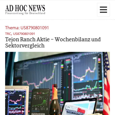
Thema: US8790801091
,
TRC
US8790801091
Tejon Ranch Aktie - Wochenbilanz und
Sektorvergleich