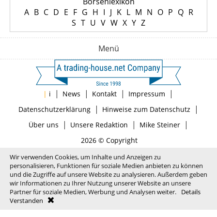
Börsenlexikon
A
B
C
D
E
F
G
H
I
J
K
L
M
N
O
P
Q
R
S
T
U
V
W
X
Y
Z
Menü
|
|
|
|
|
i
News
Kontakt
Impressum
|
|
Datenschutzerklärung
Hinweise zum Datenschutz
|
|
|
Über uns
Unsere Redaktion
Mike Steiner
2026 © Copyright
Wir verwenden Cookies, um Inhalte und Anzeigen zu
personalisieren, Funktionen für soziale Medien anbieten zu können
und die Zugriffe auf unsere Website zu analysieren. Außerdem geben
wir Informationen zu Ihrer Nutzung unserer Website an unsere
Partner für soziale Medien, Werbung und Analysen weiter.
Details
Verstanden