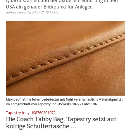
Quartalszahlen und der aktuellen Notierung in den
USA ein genauer Blickpunkt für Anleger.
ad-hoc-news.de, 24.07.26 10:19 Uhr
Makroaufnahme feiner Ledertextur mit Naht veranschaulicht Materialqualität
im Kerngeschäft von Tapestry Inc. US8760301072 - Foto: THN
,
Tapestry Inc.
US8760301072
Die Coach Tabby Bag. Tapestry setzt auf
kultige Schultertasche ...