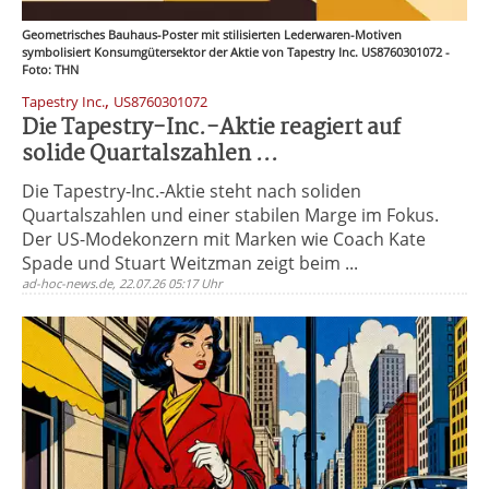
Geometrisches Bauhaus-Poster mit stilisierten Lederwaren-Motiven
symbolisiert Konsumgütersektor der Aktie von Tapestry Inc. US8760301072 -
Foto: THN
,
Tapestry Inc.
US8760301072
Die Tapestry-Inc.-Aktie reagiert auf
solide Quartalszahlen ...
Die Tapestry-Inc.-Aktie steht nach soliden
Quartalszahlen und einer stabilen Marge im Fokus.
Der US-Modekonzern mit Marken wie Coach Kate
Spade und Stuart Weitzman zeigt beim ...
ad-hoc-news.de, 22.07.26 05:17 Uhr