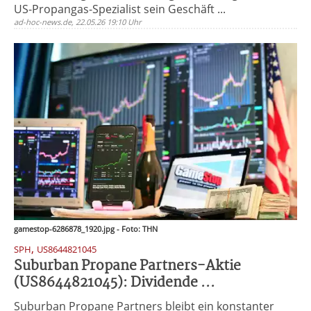
US-Propangas-Spezialist sein Geschäft ...
ad-hoc-news.de, 22.05.26 19:10 Uhr
gamestop-6286878_1920.jpg - Foto: THN
,
SPH
US8644821045
Suburban Propane Partners-Aktie
(US8644821045): Dividende ...
Suburban Propane Partners bleibt ein konstanter