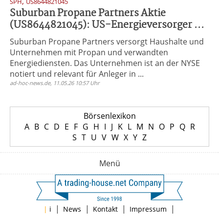
,
SPH
US8644821045
Suburban Propane Partners Aktie
(US8644821045): US-Energieversorger ...
Suburban Propane Partners versorgt Haushalte und
Unternehmen mit Propan und verwandten
Energiediensten. Das Unternehmen ist an der NYSE
notiert und relevant für Anleger in ...
ad-hoc-news.de, 11.05.26 10:57 Uhr
Börsenlexikon
A
B
C
D
E
F
G
H
I
J
K
L
M
N
O
P
Q
R
S
T
U
V
W
X
Y
Z
Menü
|
|
|
|
|
i
News
Kontakt
Impressum