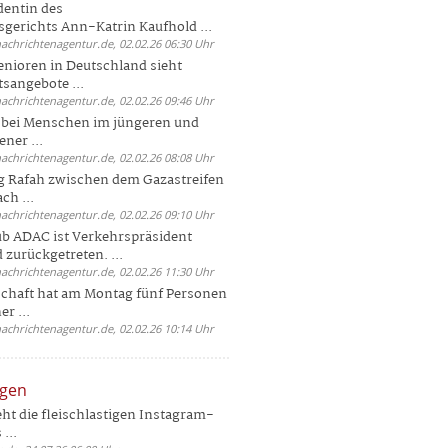
dentin des
gerichts Ann-Katrin Kaufhold ...
nachrichtenagentur.de, 02.02.26 06:30 Uhr
enioren in Deutschland sieht
tsangebote ...
nachrichtenagentur.de, 02.02.26 09:46 Uhr
e bei Menschen im jüngeren und
ener ...
nachrichtenagentur.de, 02.02.26 08:08 Uhr
 Rafah zwischen dem Gazastreifen
ch ...
nachrichtenagentur.de, 02.02.26 09:10 Uhr
b ADAC ist Verkehrspräsident
 zurückgetreten. ...
nachrichtenagentur.de, 02.02.26 11:30 Uhr
chaft hat am Montag fünf Personen
r ...
nachrichtenagentur.de, 02.02.26 10:14 Uhr
ngen
eht die fleischlastigen Instagram-
...