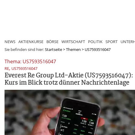
NEWS
AKTIENKURSE
BÖRSE
WIRTSCHAFT
POLITIK
SPORT
UNTER
Sie befinden sind hier:
Startseite
>
Themen
>
US7593516047
Thema: US7593516047
,
RE
US7593516047
Everest Re Group Ltd-Aktie (US7593516047):
Kurs im Blick trotz dünner Nachrichtenlage