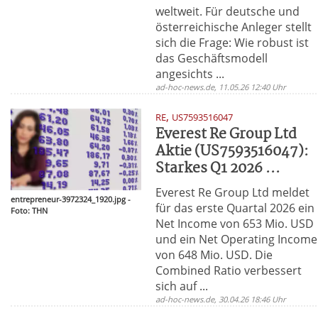
weltweit. Für deutsche und
österreichische Anleger stellt
sich die Frage: Wie robust ist
das Geschäftsmodell
angesichts ...
ad-hoc-news.de, 11.05.26 12:40 Uhr
,
RE
US7593516047
Everest Re Group Ltd
Aktie (US7593516047):
Starkes Q1 2026 ...
Everest Re Group Ltd meldet
entrepreneur-3972324_1920.jpg -
für das erste Quartal 2026 ein
Foto: THN
Net Income von 653 Mio. USD
und ein Net Operating Income
von 648 Mio. USD. Die
Combined Ratio verbessert
sich auf ...
ad-hoc-news.de, 30.04.26 18:46 Uhr