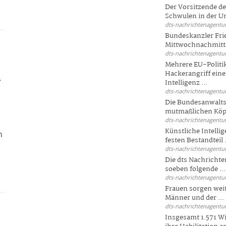
Der Vorsitzende d
Schwulen in der Un
dts-nachrichtenagentur
Bundeskanzler Fri
Mittwochnachmitta
dts-nachrichtenagentur
Mehrere EU-Politi
Hackerangriff ein
r
Intelligenz ...
dts-nachrichtenagentur
Die Bundesanwalts
mutmaßlichen Köpfe
dts-nachrichtenagentur
Künstliche Intellig
n
festen Bestandteil .
dts-nachrichtenagentur
Die dts Nachrichten
soeben folgende ...
dts-nachrichtenagentur
Frauen sorgen weite
Männer und der ...
dts-nachrichtenagentur
Insgesamt 1.571 Wi