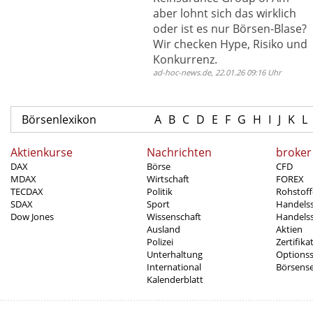
aber lohnt sich das wirklich
oder ist es nur Börsen-Blase?
Wir checken Hype, Risiko und
Konkurrenz.
ad-hoc-news.de, 22.01.26 09:16 Uhr
Börsenlexikon
A
B
C
D
E
F
G
H
I
J
K
L
Aktienkurse
Nachrichten
broker
DAX
Börse
CFD
MDAX
Wirtschaft
FOREX
TECDAX
Politik
Rohstoff
SDAX
Sport
Handels
Dow Jones
Wissenschaft
Handelss
Ausland
Aktien
Polizei
Zertifika
Unterhaltung
Options
International
Börsens
Kalenderblatt