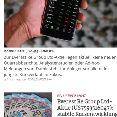
iphone-5183941_1920.jpg - Foto: THN
Zur Everest Re Group Ltd-Aktie liegen aktuell keine neuen
Quartalsberichte, Analystenstudien oder Ad-hoc-
Meldungen vor. Damit steht für Anleger vor allem der
jüngste Kursverlauf im Fokus.
ad-hoc-news.de, 12.06.26 07:33 Uhr
,
RE
US7593516047
Everest Re Group Ltd-
Aktie (US7593516047):
stabile Kursentwicklun