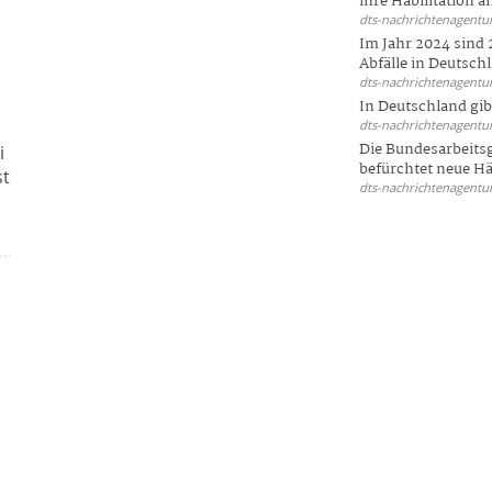
ihre Habilitation an
dts-nachrichtenagentur
Im Jahr 2024 sind 
Abfälle in Deutschl
dts-nachrichtenagentur
In Deutschland gi
dts-nachrichtenagentur
Die Bundesarbeit
i
befürchtet neue Här
st
dts-nachrichtenagentur