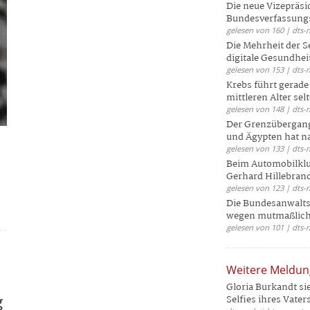
Die neue Vizepräsi
Bundesverfassungs
gelesen von 160 | dts-
Die Mehrheit der S
digitale Gesundhei
gelesen von 153 | dts-
Krebs führt gerad
mittleren Alter selt
gelesen von 148 | dts-
Der Grenzübergang
und Ägypten hat na
gelesen von 133 | dts-
Beim Automobilklu
Gerhard Hillebrand
gelesen von 123 | dts-
Die Bundesanwalts
wegen mutmaßliche
gelesen von 101 | dts-
Weitere Meldu
Gloria Burkandt si
g
Selfies ihres Vaters 