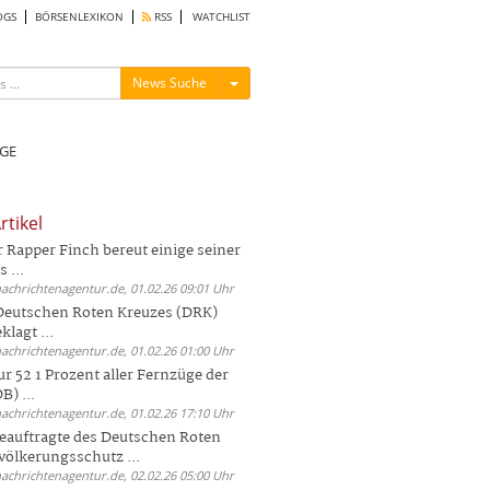
OGS
BÖRSENLEXIKON
RSS
WATCHLIST
Menü ein-/ausblenden
News Suche
GE
rtikel
Rapper Finch bereut einige seiner
 ...
nachrichtenagentur.de, 01.02.26 09:01 Uhr
 Deutschen Roten Kreuzes (DRK)
lagt ...
nachrichtenagentur.de, 01.02.26 01:00 Uhr
r 52 1 Prozent aller Fernzüge der
) ...
nachrichtenagentur.de, 01.02.26 17:10 Uhr
auftragte des Deutschen Roten
völkerungsschutz ...
nachrichtenagentur.de, 02.02.26 05:00 Uhr