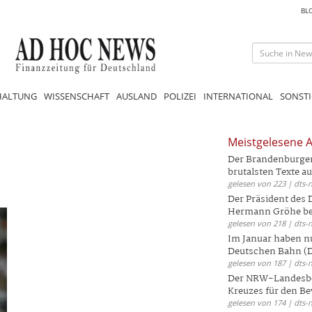
BL
HALTUNG
WISSENSCHAFT
AUSLAND
POLIZEI
INTERNATIONAL
SONSTI
Meistgelesene A
Der Brandenburger 
brutalsten Texte aus
gelesen von 223 | dts-
Der Präsident des
Hermann Gröhe bek
gelesen von 218 | dts-
Im Januar haben nu
Deutschen Bahn (DB
gelesen von 187 | dts-
Der NRW-Landesbe
Kreuzes für den Be
gelesen von 174 | dts-