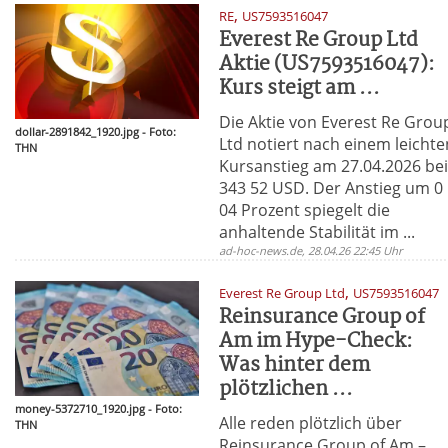
,
RE
US7593516047
Everest Re Group Ltd
Aktie (US7593516047):
Kurs steigt am ...
Die Aktie von Everest Re Grou
dollar-2891842_1920.jpg - Foto:
Ltd notiert nach einem leichte
THN
Kursanstieg am 27.04.2026 be
343 52 USD. Der Anstieg um 0
04 Prozent spiegelt die
anhaltende Stabilität im ...
ad-hoc-news.de, 28.04.26 22:45 Uhr
,
Everest Re Group Ltd
US7593516047
Reinsurance Group of
Am im Hype-Check:
Was hinter dem
plötzlichen ...
money-5372710_1920.jpg - Foto:
Alle reden plötzlich über
THN
Reinsurance Group of Am –