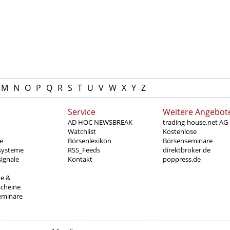
M
N
O
P
Q
R
S
T
U
V
W
X
Y
Z
Service
Weitere Angebot
AD HOC NEWSBREAK
trading-house.net AG
Watchlist
Kostenlose
e
Börsenlexikon
Börsenseminare
systeme
RSS_Feeds
direktbroker.de
ignale
Kontakt
poppress.de
te &
scheine
eminare