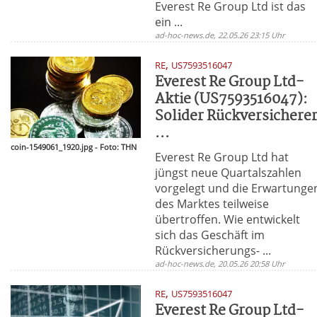
Everest Re Group Ltd ist das
ein ...
ad-hoc-news.de, 22.05.26 23:15 Uhr
,
RE
US7593516047
Everest Re Group Ltd-
Aktie (US7593516047):
Solider Rückversichere
...
coin-1549061_1920.jpg - Foto: THN
Everest Re Group Ltd hat
jüngst neue Quartalszahlen
vorgelegt und die Erwartunge
des Marktes teilweise
übertroffen. Wie entwickelt
sich das Geschäft im
Rückversicherungs- ...
ad-hoc-news.de, 20.05.26 20:58 Uhr
,
RE
US7593516047
Everest Re Group Ltd-