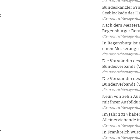
dts-nachrichtenagentur
Bundeskanzler Frie
Seeblockade der Hut
p
dts-nachrichtenagentur
Nach dem Messeran
Regensburger Renn
dts-nachrichtenagentur
In Regensburg ist
einen Messerangriff
dts-nachrichtenagentur
Die Vorständin de
Bundesverbands (V
dts-nachrichtenagentur
Die Vorständin de
Bundesverbands (V
dts-nachrichtenagentur
Neun von zehn Aus
mit ihrer Ausbildun
dts-nachrichtenagentur
Im Jahr 2025 haben
Alleinerziehende i
dts-nachrichtenagentur
.
In Frankreich wur
dts-nachrichtenagentur