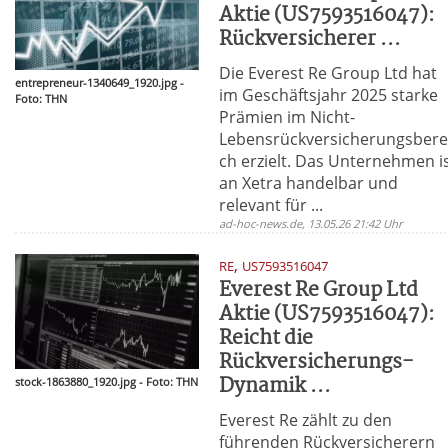
Aktie (US7593516047):
Rückversicherer ...
Die Everest Re Group Ltd hat
entrepreneur-1340649_1920.jpg -
im Geschäftsjahr 2025 starke
Foto: THN
Prämien im Nicht-
Lebensrückversicherungsbere
ch erzielt. Das Unternehmen i
an Xetra handelbar und
relevant für ...
ad-hoc-news.de, 13.05.26 21:42 Uhr
,
RE
US7593516047
Everest Re Group Ltd
Aktie (US7593516047):
Reicht die
Rückversicherungs-
Dynamik ...
stock-1863880_1920.jpg - Foto: THN
Everest Re zählt zu den
führenden Rückversicherern