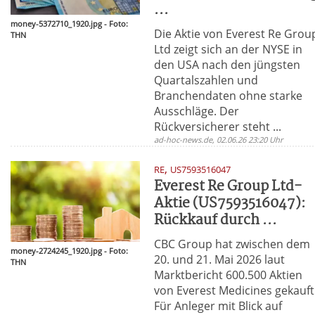
...
money-5372710_1920.jpg - Foto:
Die Aktie von Everest Re Grou
THN
Ltd zeigt sich an der NYSE in
den USA nach den jüngsten
Quartalszahlen und
Branchendaten ohne starke
Ausschläge. Der
Rückversicherer steht ...
ad-hoc-news.de, 02.06.26 23:20 Uhr
,
RE
US7593516047
Everest Re Group Ltd-
Aktie (US7593516047):
Rückkauf durch ...
CBC Group hat zwischen dem
money-2724245_1920.jpg - Foto:
20. und 21. Mai 2026 laut
THN
Marktbericht 600.500 Aktien
von Everest Medicines gekauft
Für Anleger mit Blick auf