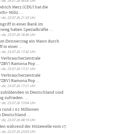
.de, 24.07.26 06:00 Uhr
drich Merz (CDU) hat die
hi-Miliz ...
.de, 23.07.26 21:33 Uhr
griff in einer Bank im
weg haben Spezialkräfte ...
.de, 23.07.26 18:46 Uhr
 am Donnerstag ein Mann durch
 in einer ...
.de, 23.07.26 17:42 Uhr
s Verbraucherzentrale
ZBV) Ramona Pop ...
.de, 23.07.26 17:21 Uhr
s Verbraucherzentrale
ZBV) Ramona Pop ...
.de, 23.07.26 17:21 Uhr
zubildenden in Deutschland sind
g zufrieden. ...
.de, 23.07.26 13:04 Uhr
 rund 1 62 Millionen
n Deutschland ...
.de, 23.07.26 08:19 Uhr
den während der Hitzewelle vom 17.
.de, 22.07.26 23:03 Uhr