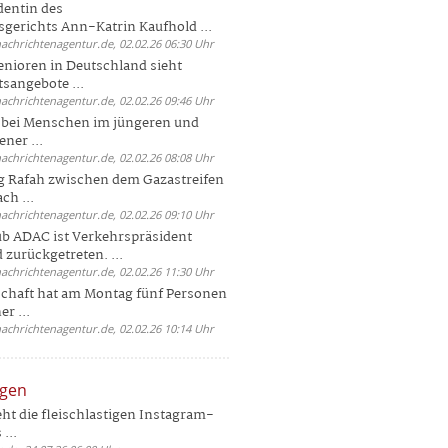
dentin des
gerichts Ann-Katrin Kaufhold ...
nachrichtenagentur.de, 02.02.26 06:30 Uhr
enioren in Deutschland sieht
tsangebote ...
nachrichtenagentur.de, 02.02.26 09:46 Uhr
e bei Menschen im jüngeren und
ener ...
nachrichtenagentur.de, 02.02.26 08:08 Uhr
 Rafah zwischen dem Gazastreifen
ch ...
nachrichtenagentur.de, 02.02.26 09:10 Uhr
b ADAC ist Verkehrspräsident
 zurückgetreten. ...
nachrichtenagentur.de, 02.02.26 11:30 Uhr
chaft hat am Montag fünf Personen
r ...
nachrichtenagentur.de, 02.02.26 10:14 Uhr
ngen
eht die fleischlastigen Instagram-
...