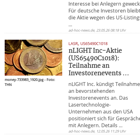
Interesse bei Anlegern geweck
Für deutsche Investoren bleib
die Aktie wegen des US-Listing
...
ad-hoc-news.de, 23.05.26 08:18 Uhr
,
LASR
US65490C1018
nLIGHT Inc-Aktie
(US65490C1018):
Teilnahme an
Investorenevents ...
money-733983_1920.jpg - Foto:
nLIGHT Inc. kündigt Teilnahm
THN
an bevorstehenden
Investorenevents an. Das
Lasertechnologie-
Unternehmen aus den USA
positioniert sich für Gespräch
mit Anlegern. Details ...
ad-hoc-news.de, 12.05.26 11:29 Uhr