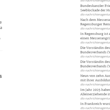
dts-nachrichtenagentur
Bundeskanzler Frie
Seeblockade der Hut
dts-nachrichtenagentur
Nach dem Messeran
e
Regensburger Renn
Da
dts-nachrichtenagentur
In Regensburg ist
e
einen Messerangriff
dts-nachrichtenagentur
Die Vorständin de
Bundesverbands (V
dts-nachrichtenagentur
Die Vorständin de
Bundesverbands (V
dts-nachrichtenagentur
s
Neun von zehn Aus
mit ihrer Ausbildun
dts-nachrichtenagentur
Im Jahr 2025 haben
Alleinerziehende i
dts-nachrichtenagentur
In Frankreich wur
dts-nachrichtenagentur