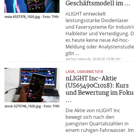
Geschäftsmodell im ...
nLIGHT entwickelt
tesla-6537378_1920.jpg - Foto: THN
leistungsstarke Diodenlaser
und Fasersysteme für Industri
Halbleiter und Verteidigung. 
es heute keine neue Ad-hoc-
Meldung oder Analystenstudi
gibt ...
ad-hoc-news.de, 20.06.26 13:38 Uhr
,
LASR
US65490C1018
nLIGHT Inc-Aktie
(US65490C1018): Kurs
und Bewertung im Foku
...
stock-5275746_1920.jpg - Foto: THN
Die Aktie von nLIGHT Inc
bewegt sich nach den
juengsten Quartalszahlen in
einem ruhigen Fahrwasser. Im