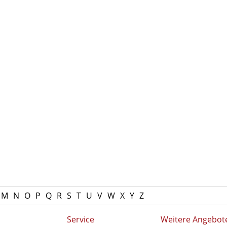
M
N
O
P
Q
R
S
T
U
V
W
X
Y
Z
Service
Weitere Angebot