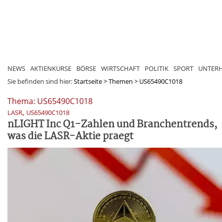
NEWS
AKTIENKURSE
BÖRSE
WIRTSCHAFT
POLITIK
SPORT
UNTER
Sie befinden sind hier:
Startseite
>
Themen
>
US65490C1018
Thema: US65490C1018
,
LASR
US65490C1018
nLIGHT Inc Q1-Zahlen und Branchentrends,
was die LASR-Aktie praegt