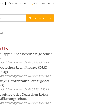
OGS
BÖRSENLEXIKON
RSS
WATCHLIST
Menü ein-/ausblenden
News Suche
GE
rtikel
Rapper Finch bereut einige seiner
 ...
nachrichtenagentur.de, 01.02.26 09:01 Uhr
 Deutschen Roten Kreuzes (DRK)
lagt ...
nachrichtenagentur.de, 01.02.26 01:00 Uhr
r 52 1 Prozent aller Fernzüge der
) ...
nachrichtenagentur.de, 01.02.26 17:10 Uhr
auftragte des Deutschen Roten
völkerungsschutz ...
nachrichtenagentur.de, 02.02.26 05:00 Uhr