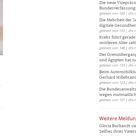
Die neue Vizepräsi
Bundesverfassungs
gelesen von 160 | dts-
Die Mehrheit der S
digitale Gesundhei
gelesen von 153 | dts-
Krebs führt gerad
mittleren Alter selt
gelesen von 148 | dts-
Der Grenzübergang
und Ägypten hat na
gelesen von 133 | dts-
Beim Automobilklu
Gerhard Hillebrand
gelesen von 123 | dts-
?
Die Bundesanwalts
wegen mutmaßliche
gelesen von 101 | dts-
Weitere Meldu
Gloria Burkandt si
Selfies ihres Vaters 