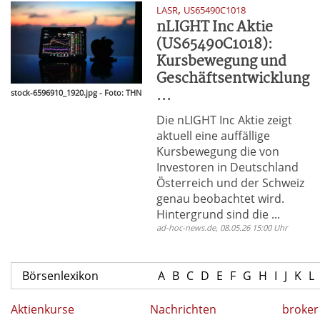
,
LASR
US65490C1018
nLIGHT Inc Aktie
(US65490C1018):
Kursbewegung und
Geschäftsentwicklung
...
stock-6596910_1920.jpg - Foto: THN
Die nLIGHT Inc Aktie zeigt
aktuell eine auffällige
Kursbewegung die von
Investoren in Deutschland
Österreich und der Schweiz
genau beobachtet wird.
Hintergrund sind die ...
ad-hoc-news.de, 08.05.26 15:00 Uhr
Börsenlexikon
A
B
C
D
E
F
G
H
I
J
K
L
Aktienkurse
Nachrichten
broker