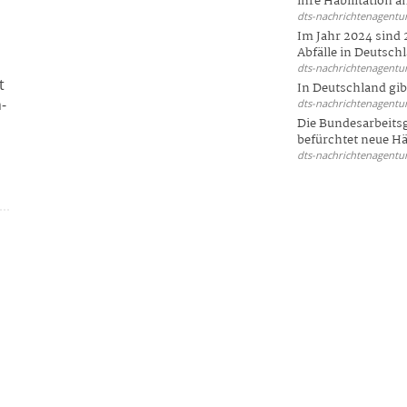
ihre Habilitation an
dts-nachrichtenagentur
Im Jahr 2024 sind 
Abfälle in Deutschl
dts-nachrichtenagentur
t
In Deutschland gi
-
dts-nachrichtenagentur
Die Bundesarbeit
befürchtet neue Här
dts-nachrichtenagentur