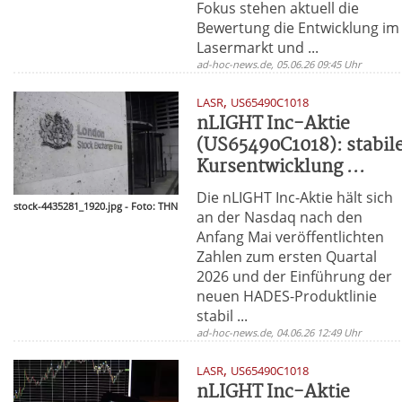
Fokus stehen aktuell die
Bewertung die Entwicklung im
Lasermarkt und ...
ad-hoc-news.de, 05.06.26 09:45 Uhr
,
LASR
US65490C1018
nLIGHT Inc-Aktie
(US65490C1018): stabil
Kursentwicklung ...
Die nLIGHT Inc-Aktie hält sich
stock-4435281_1920.jpg - Foto: THN
an der Nasdaq nach den
Anfang Mai veröffentlichten
Zahlen zum ersten Quartal
2026 und der Einführung der
neuen HADES-Produktlinie
stabil ...
ad-hoc-news.de, 04.06.26 12:49 Uhr
,
LASR
US65490C1018
nLIGHT Inc-Aktie