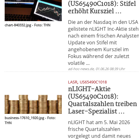
(US65490C1018): Stifel
erhöht Kursziel ...
Die an der Nasdaq in den USA
chart-840332.jpg - Foto: THN
gelistete nLIGHT Inc-Aktie steh
nach einem frischen Analysten
Update von Stifel mit
angehobenem Kursziel im
Fokus während der zuletzt
volatile ...
ad-hoc-news.de, 01.06.26 08:39 Uhr
,
LASR
US65490C1018
nLIGHT-Aktie
(US65490C1018):
Quartalszahlen treiben
Laser-Spezialist ...
business-17610_1920.jpg - Foto:
nLIGHT hat am 5. Mai 2026
THN
frische Quartalszahlen
vorgelegt und damit neues