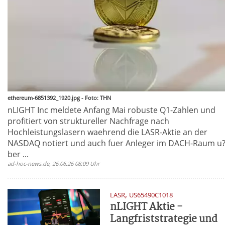
ethereum-6851392_1920.jpg - Foto: THN
nLIGHT Inc meldete Anfang Mai robuste Q1-Zahlen und
profitiert von struktureller Nachfrage nach
Hochleistungslasern waehrend die LASR-Aktie an der
NASDAQ notiert und auch fuer Anleger im DACH-Raum u
ber ...
ad-hoc-news.de, 26.06.26 08:09 Uhr
,
LASR
US65490C1018
nLIGHT Aktie -
Langfriststrategie und