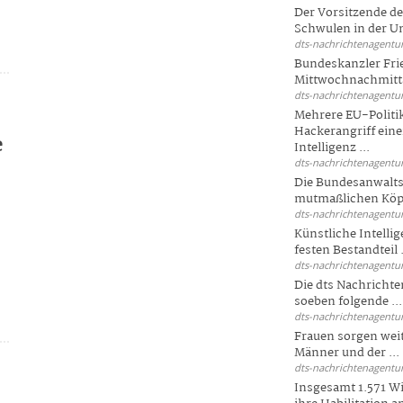
Der Vorsitzende d
Schwulen in der Un
dts-nachrichtenagentur
Bundeskanzler Fri
Mittwochnachmitta
dts-nachrichtenagentur
Mehrere EU-Politi
Hackerangriff ein
e
Intelligenz ...
dts-nachrichtenagentur
Die Bundesanwalts
mutmaßlichen Köpfe
dts-nachrichtenagentur
Künstliche Intellig
festen Bestandteil .
dts-nachrichtenagentur
Die dts Nachrichten
soeben folgende ...
dts-nachrichtenagentur
Frauen sorgen weite
Männer und der ...
dts-nachrichtenagentur
Insgesamt 1.571 Wi