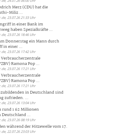
.de, 24.07.26 06:00 Uhr
drich Merz (CDU) hat die
hi-Miliz ...
.de, 23.07.26 21:33 Uhr
griff in einer Bank im
weg haben Spezialkräfte ...
.de, 23.07.26 18:46 Uhr
 am Donnerstag ein Mann durch
 in einer ...
.de, 23.07.26 17:42 Uhr
s Verbraucherzentrale
ZBV) Ramona Pop ...
.de, 23.07.26 17:21 Uhr
s Verbraucherzentrale
ZBV) Ramona Pop ...
.de, 23.07.26 17:21 Uhr
zubildenden in Deutschland sind
g zufrieden. ...
.de, 23.07.26 13:04 Uhr
 rund 1 62 Millionen
n Deutschland ...
.de, 23.07.26 08:19 Uhr
den während der Hitzewelle vom 17.
.de, 22.07.26 23:03 Uhr