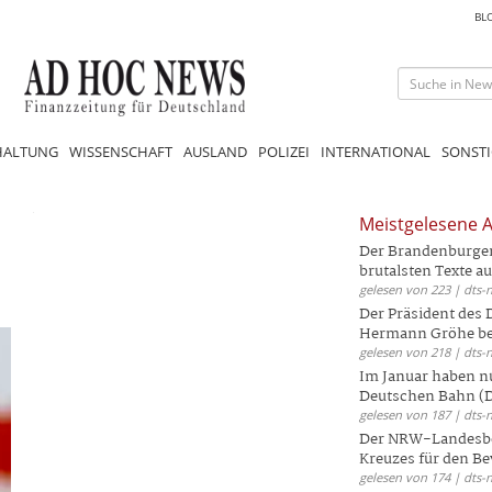
BL
HALTUNG
WISSENSCHAFT
AUSLAND
POLIZEI
INTERNATIONAL
SONSTI
Meistgelesene A
Der Brandenburger 
brutalsten Texte aus
gelesen von 223 | dts-
Der Präsident des
Hermann Gröhe bek
gelesen von 218 | dts-
Im Januar haben nu
Deutschen Bahn (DB
gelesen von 187 | dts-
Der NRW-Landesbe
Kreuzes für den Be
gelesen von 174 | dts-