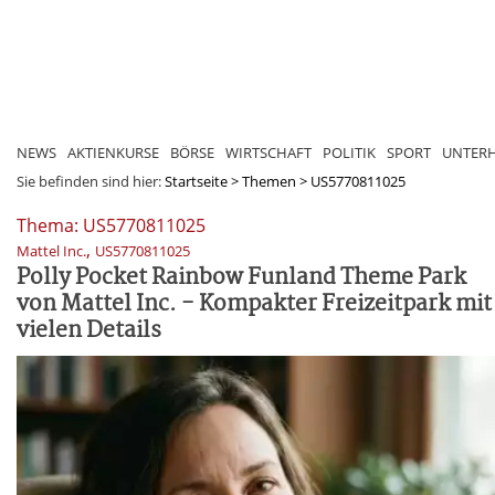
NEWS
AKTIENKURSE
BÖRSE
WIRTSCHAFT
POLITIK
SPORT
UNTER
Sie befinden sind hier:
Startseite
>
Themen
>
US5770811025
Thema: US5770811025
,
Mattel Inc.
US5770811025
Polly Pocket Rainbow Funland Theme Park
von Mattel Inc. - Kompakter Freizeitpark mit
vielen Details