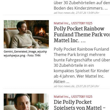
über 30 Zubehörteilen auf de
Boden des Kinderzimmers. ...
ad-hoc-news.de, 27.07.26 13:09 Uhr
,
Mattel Inc.
US5770811025
Polly Pocket Rainbow
Funland Theme Park vo
Mattel Inc. ...
Polly Pocket Rainbow Funland
Gemini_Generated_Image_wjuxhp
Theme Park bringt mehrere
wjuxhpwjux.png - Foto: THN
bunte Fahrgeschäfte und übe
30 Zubehörteile in ein
kompaktes Spielset für Kinder
ab 4 Jahren. Wer Mattel Inc.
Aktien ...
ad-hoc-news.de, 23.07.26 07:24 Uhr
,
Mattel Inc.
US5770811025
Die Polly Pocket
Spielsets von Mattel -