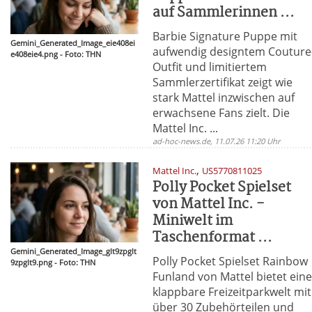
auf Sammlerinnen ...
Barbie Signature Puppe mit
Gemini_Generated_Image_eie408ei
aufwendig designtem Couture
e408eie4.png - Foto: THN
Outfit und limitiertem
Sammlerzertifikat zeigt wie
stark Mattel inzwischen auf
erwachsene Fans zielt. Die
Mattel Inc. ...
ad-hoc-news.de, 11.07.26 11:20 Uhr
,
Mattel Inc.
US5770811025
Polly Pocket Spielset
von Mattel Inc. -
Miniwelt im
Taschenformat ...
Gemini_Generated_Image_glt9zpglt
Polly Pocket Spielset Rainbow
9zpglt9.png - Foto: THN
Funland von Mattel bietet ein
klappbare Freizeitparkwelt mit
über 30 Zubehörteilen und