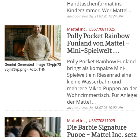
Handtaschenformat ins
Kinderzimmer. Wer Mattel ...
ad-hoc-news.de, 21.07.26 12:24 Uhr
,
Mattel Inc.
US5770811025
Polly Pocket Rainbow
Funland von Mattel -
Mini-Spielwelt ...
Polly Pocket Rainbow Funland
Gemini_Generated_Image_73vpjn73
bringt als kompakte Mini-
vpjn73vp.png - Foto: THN
Spielwelt ein Riesenrad eine
kleine Wasserbahn und
mehrere Mikro-Puppen an de
Wohnzimmertisch. Für Anlege
der Mattel ...
ad-hoc-news.de, 18.07.26 10:09 Uhr
,
Mattel Inc.
US5770811025
Die Barbie Signature
Puppe - Mattel Inc. setz