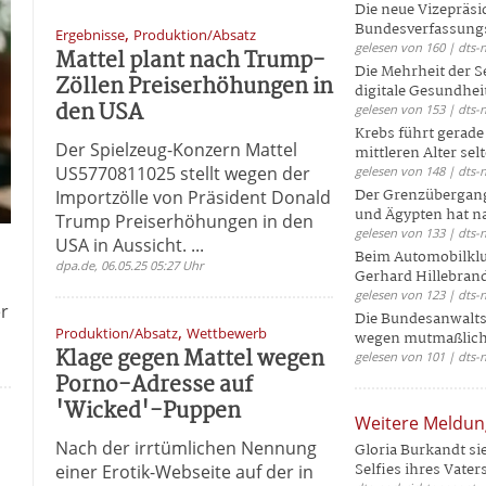
Die neue Vizepräsi
Bundesverfassungs
,
Ergebnisse
Produktion/Absatz
gelesen von 160 | dts-
Mattel plant nach Trump-
Die Mehrheit der S
Zöllen Preiserhöhungen in
digitale Gesundhei
den USA
gelesen von 153 | dts-
Krebs führt gerad
Der Spielzeug-Konzern Mattel
mittleren Alter selt
US5770811025 stellt wegen der
gelesen von 148 | dts-
Der Grenzübergang
Importzölle von Präsident Donald
und Ägypten hat na
Trump Preiserhöhungen in den
gelesen von 133 | dts-
USA in Aussicht. ...
Beim Automobilklu
dpa.de, 06.05.25 05:27 Uhr
Gerhard Hillebrand
gelesen von 123 | dts-
r
Die Bundesanwalts
,
Produktion/Absatz
Wettbewerb
wegen mutmaßliche
Klage gegen Mattel wegen
gelesen von 101 | dts-
Porno-Adresse auf
'Wicked'-Puppen
Weitere Meldu
Nach der irrtümlichen Nennung
Gloria Burkandt si
Selfies ihres Vaters 
einer Erotik-Webseite auf der in