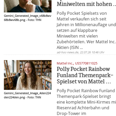
Miniwelten mit hohen ..
Polly Pocket Spielsets von
Gemini_Generated_Image_v68b8wv
Mattel verkaufen sich seit
68b8wv68b.png - Foto: THN
Jahren in Millionenauflage un
setzen auf klappbare
Miniwelten mit vielen
Zubehörteilen. Wer Mattel Inc.
Aktien (ISIN ...
ad-hoc-news.de, 22.07.26 10:46 Uhr
,
Mattel Inc.
US5770811025
Polly Pocket Rainbow
Funland Themenpark-
Spielset von Mattel ...
Polly Pocket Rainbow Funland
Gemini_Generated_Image_4den224
Themenpark-Spielset bringt
den224den.png - Foto: THN
eine komplette Mini-Kirmes mi
Riesenrad Achterbahn und
Drop-Tower im