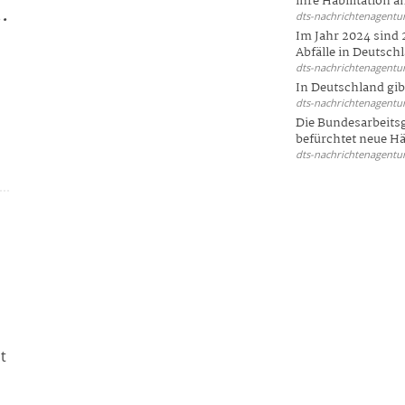
ihre Habilitation an
.
dts-nachrichtenagentur
Im Jahr 2024 sind 
Abfälle in Deutschl
dts-nachrichtenagentur
d
In Deutschland gi
dts-nachrichtenagentur
Die Bundesarbeit
befürchtet neue Här
dts-nachrichtenagentur
t