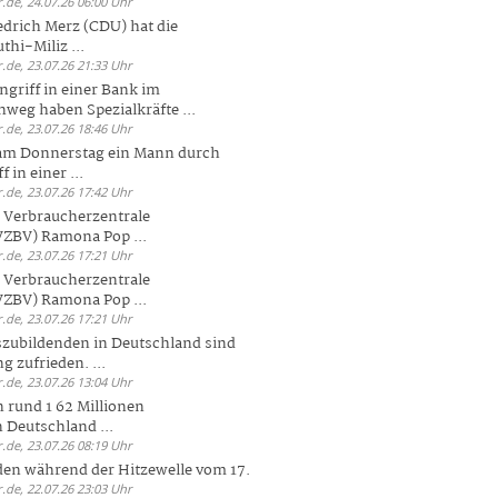
.de, 24.07.26 06:00 Uhr
drich Merz (CDU) hat die
hi-Miliz ...
.de, 23.07.26 21:33 Uhr
griff in einer Bank im
weg haben Spezialkräfte ...
.de, 23.07.26 18:46 Uhr
 am Donnerstag ein Mann durch
 in einer ...
.de, 23.07.26 17:42 Uhr
s Verbraucherzentrale
ZBV) Ramona Pop ...
.de, 23.07.26 17:21 Uhr
s Verbraucherzentrale
ZBV) Ramona Pop ...
.de, 23.07.26 17:21 Uhr
zubildenden in Deutschland sind
g zufrieden. ...
.de, 23.07.26 13:04 Uhr
 rund 1 62 Millionen
n Deutschland ...
.de, 23.07.26 08:19 Uhr
den während der Hitzewelle vom 17.
.de, 22.07.26 23:03 Uhr