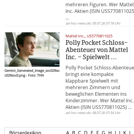
mehreren Figuren. Wer Mattel
Inc. Aktien (ISIN US5770811025
...
ad-hoc-news.de, 09.07.26 07:18 Uhr
,
Mattel Inc.
US5770811025
Polly Pocket Schloss-
Abenteuer von Mattel
Inc. - Spielwelt ...
Polly Pocket Schloss-Abenteu
Gemini_Generated_Image_soc029so
bringt eine kompakte
c029soc0.png - Foto: THN
klappbare Spielwelt mit
mehreren Zimmern und
beweglichen Elementen ins
Kinderzimmer. Wer Mattel Inc.
Aktien (ISIN US5770811025) ...
ad-hoc-news.de, 08.07.26 07:54 Uhr
Börsenlexikon
A
B
C
D
E
F
G
H
I
J
K
L