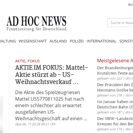
BL
HALTUNG
WISSENSCHAFT
AUSLAND
POLIZEI
INTERNATIONAL
SONSTI
,
Meistgelesene A
AKTIE
FOKUS
AKTIE IM FOKUS: Mattel-
Der Brandenburger 
Aktie stürzt ab - US-
brutalsten Texte aus
gelesen von 223 | dts-
Weihnachtsverkauf ...
Der Präsident des
Hermann Gröhe bek
Die Aktie des Spielzeugriesen
gelesen von 218 | dts-
Mattel US5770811025 hat nach
Im Januar haben nu
einem schlechter als erwartet
Deutschen Bahn (DB
ausgefallenen US-
gelesen von 187 | dts-
Weihnachtsgeschäft auf einen ...
Der NRW-Landesbe
Kreuzes für den Be
dpa.de, 11.02.26 06:21 Uhr
gelesen von 174 | dts-