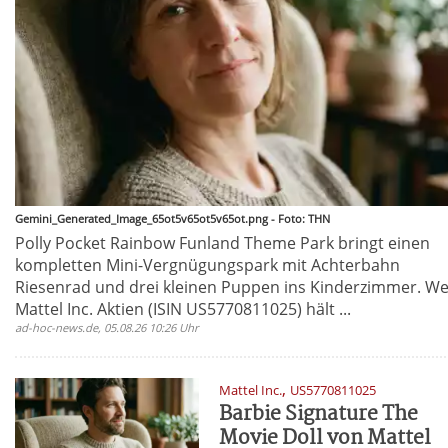
Gemini_Generated_Image_65ot5v65ot5v65ot.png - Foto: THN
Polly Pocket Rainbow Funland Theme Park bringt einen
kompletten Mini-Vergnügungspark mit Achterbahn
Riesenrad und drei kleinen Puppen ins Kinderzimmer. We
Mattel Inc. Aktien (ISIN US5770811025) hält ...
ad-hoc-news.de, 05.08.26 10:26 Uhr
,
Mattel Inc.
US5770811025
Barbie Signature The
Movie Doll von Mattel