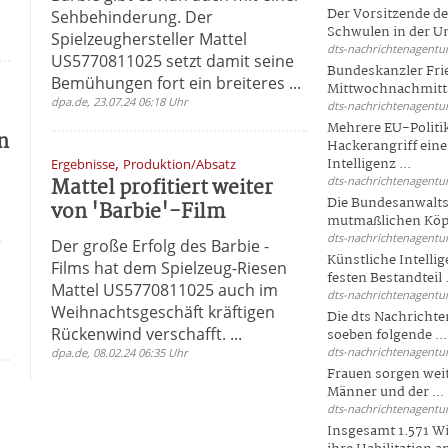
n
Der Vorsitzende d
Sehbehinderung. Der
Schwulen in der Un
Spielzeughersteller Mattel
dts-nachrichtenagentur
US5770811025 setzt damit seine
Bundeskanzler Fri
Bemühungen fort ein breiteres ...
Mittwochnachmitta
dpa.de, 23.07.24 06:18 Uhr
dts-nachrichtenagentur
Mehrere EU-Politi
n
Hackerangriff ein
,
Intelligenz ...
Ergebnisse
Produktion/Absatz
Mattel profitiert weiter
dts-nachrichtenagentur
Die Bundesanwalts
von 'Barbie'-Film
mutmaßlichen Köpfe
dts-nachrichtenagentur
r
Der große Erfolg des Barbie -
Künstliche Intellig
Films hat dem Spielzeug-Riesen
festen Bestandteil .
Mattel US5770811025 auch im
dts-nachrichtenagentur
Weihnachtsgeschäft kräftigen
Die dts Nachrichten
Rückenwind verschafft. ...
soeben folgende ...
dts-nachrichtenagentur
dpa.de, 08.02.24 06:35 Uhr
Frauen sorgen weite
Männer und der ...
dts-nachrichtenagentur
Insgesamt 1.571 Wi