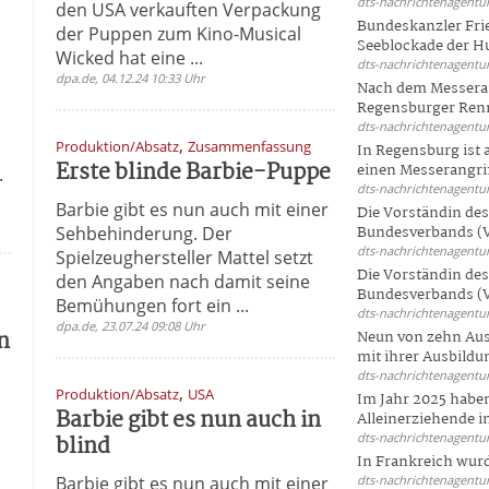
dts-nachrichtenagentur
den USA verkauften Verpackung
Bundeskanzler Frie
der Puppen zum Kino-Musical
Seeblockade der Hut
Wicked hat eine ...
dts-nachrichtenagentur
dpa.de, 04.12.24 10:33 Uhr
Nach dem Messeran
Regensburger Renn
dts-nachrichtenagentur
,
Produktion/Absatz
Zusammenfassung
s
In Regensburg ist
Erste blinde Barbie-Puppe
einen Messerangriff
.
dts-nachrichtenagentur
Barbie gibt es nun auch mit einer
Die Vorständin de
Sehbehinderung. Der
Bundesverbands (V
dts-nachrichtenagentur
Spielzeughersteller Mattel setzt
Die Vorständin de
den Angaben nach damit seine
Bundesverbands (V
Bemühungen fort ein ...
dts-nachrichtenagentur
dpa.de, 23.07.24 09:08 Uhr
n
Neun von zehn Aus
mit ihrer Ausbildun
dts-nachrichtenagentur
,
Produktion/Absatz
USA
Im Jahr 2025 haben
Barbie gibt es nun auch in
Alleinerziehende i
blind
dts-nachrichtenagentur
In Frankreich wur
Barbie gibt es nun auch mit einer
dts-nachrichtenagentur