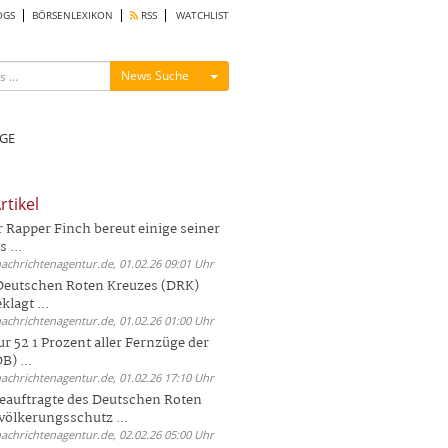
OGS
BÖRSENLEXIKON
RSS
WATCHLIST
Menü ein-/ausblenden
News Suche
GE
rtikel
Rapper Finch bereut einige seiner
 ...
nachrichtenagentur.de, 01.02.26 09:01 Uhr
 Deutschen Roten Kreuzes (DRK)
lagt ...
nachrichtenagentur.de, 01.02.26 01:00 Uhr
r 52 1 Prozent aller Fernzüge der
) ...
nachrichtenagentur.de, 01.02.26 17:10 Uhr
auftragte des Deutschen Roten
völkerungsschutz ...
nachrichtenagentur.de, 02.02.26 05:00 Uhr