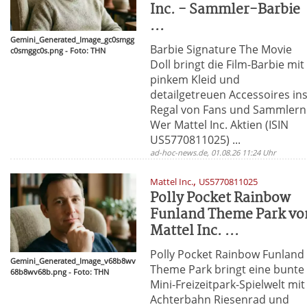
Inc. - Sammler-Barbie
...
Gemini_Generated_Image_gc0smgg
Barbie Signature The Movie
c0smggc0s.png - Foto: THN
Doll bringt die Film-Barbie mit
pinkem Kleid und
detailgetreuen Accessoires in
Regal von Fans und Sammlern
Wer Mattel Inc. Aktien (ISIN
US5770811025) ...
ad-hoc-news.de, 01.08.26 11:24 Uhr
,
Mattel Inc.
US5770811025
Polly Pocket Rainbow
Funland Theme Park vo
Mattel Inc. ...
Polly Pocket Rainbow Funland
Gemini_Generated_Image_v68b8wv
Theme Park bringt eine bunte
68b8wv68b.png - Foto: THN
Mini-Freizeitpark-Spielwelt mit
Achterbahn Riesenrad und